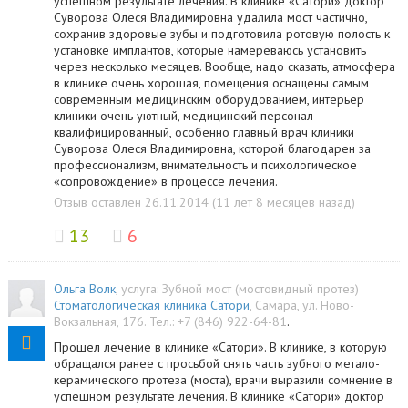
успешном результате лечения. В клинике «Сатори» доктор
Суворова Олеся Владимировна удалила мост частично,
сохранив здоровые зубы и подготовила ротовую полость к
установке имплантов, которые намереваюсь установить
через несколько месяцев. Вообще, надо сказать, атмосфера
в клинике очень хорошая, помещения оснащены самым
современным медицинским оборудованием, интерьер
клиники очень уютный, медицинский персонал
квалифицированный, особенно главный врач клиники
Суворова Олеся Владимировна, которой благодарен за
профессионализм, внимательность и психологическое
«сопровождение» в процессе лечения.
Отзыв оставлен 26.11.2014 (11 лет 8 месяцев назад)
13
6
Ольга Волк
, услуга:
Зубной мост (мостовидный протез)
Стоматологическая клиника Сатори
,
Самара
,
ул. Hово-
Вокзальная, 176
.
Тел.:
+7 (846) 922-64-81
.
Прошел лечение в клинике «Сатори». В клинике, в которую
обращался ранее с просьбой снять часть зубного метало-
керамического протеза (моста), врачи выразили сомнение в
успешном результате лечения. В клинике «Сатори» доктор