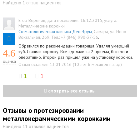
Найдено 1 отзыв пациентов
Егор Веренов
, дата посещения: 16.12.2015
, услуга:
Металлические коронки
Стоматологическая клиника ДентЭрум
,
Самара
,
ул. Ново-
Вокзальная, 269
.
Тел.:
+7 (846) 990-37-56
.
Обратился по рекомендации товарища. Удалял умерший
4.6
зуб. Ставили коронку. Все сделали за 2 приема, быстро и
оперативно. Второй раз пришел уже на установку коронки.
оценка
Отзыв оставлен 13.01.2016 (10 лет 6 месяцев назад)
1
1
смотреть все отзывы
Отзывы о протезировании
металлокерамическими коронками
Найдено 11 отзывов пациентов