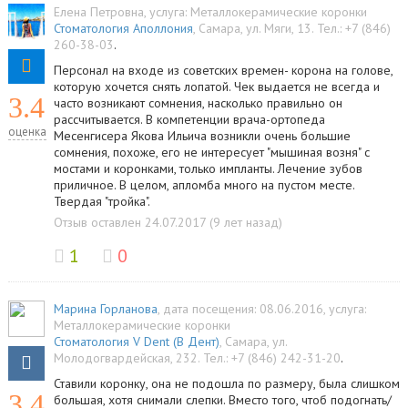
Елена Петровна
, услуга:
Металлокерамические коронки
Стоматология Аполлония
,
Самара
,
ул. Мяги, 13
.
Тел.:
+7 (846)
260-38-03
.
Персонал на входе из советских времен- корона на голове,
которую хочется снять лопатой. Чек выдается не всегда и
3.4
часто возникают сомнения, насколько правильно он
рассчитывается. В компетенции врача-ортопеда
оценка
Месенгисера Якова Ильича возникли очень большие
сомнения, похоже, его не интересует "мышиная возня" с
мостами и коронками, только импланты. Лечение зубов
приличное. В целом, апломба много на пустом месте.
Твердая "тройка".
Отзыв оставлен 24.07.2017 (9 лет назад)
1
0
Марина Горланова
, дата посещения: 08.06.2016
, услуга:
Металлокерамические коронки
Стоматология V Dent (В Дент)
,
Самара
,
ул.
Молодогвардейская, 232
.
Тел.:
+7 (846) 242-31-20
.
Ставили коронку, она не подошла по размеру, была слишком
3.4
большая, хотя снимали слепки. Вместо того, чтоб подогнать/