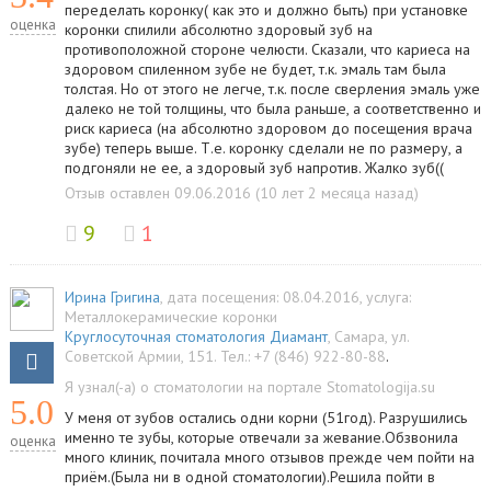
переделать коронку( как это и должно быть) при установке
оценка
коронки спилили абсолютно здоровый зуб на
противоположной стороне челюсти. Сказали, что кариеса на
здоровом спиленном зубе не будет, т.к. эмаль там была
толстая. Но от этого не легче, т.к. после сверления эмаль уже
далеко не той толщины, что была раньше, а соответственно и
риск кариеса (на абсолютно здоровом до посещения врача
зубе) теперь выше. Т.е. коронку сделали не по размеру, а
подгоняли не ее, а здоровый зуб напротив. Жалко зуб((
Отзыв оставлен 09.06.2016 (10 лет 2 месяца назад)
9
1
Ирина Григина
, дата посещения: 08.04.2016
, услуга:
Металлокерамические коронки
Круглосуточная стоматология Диамант
,
Самара
,
ул.
Советской Армии, 151
.
Тел.:
+7 (846) 922-80-88
.
Я узнал(-а) о стоматологии на портале Stomatologija.su
5.0
У меня от зубов остались одни корни (51год). Разрушились
именно те зубы, которые отвечали за жевание.Обзвонила
оценка
много клиник, почитала много отзывов прежде чем пойти на
приём.(Была ни в одной стоматологии).Решила пойти в