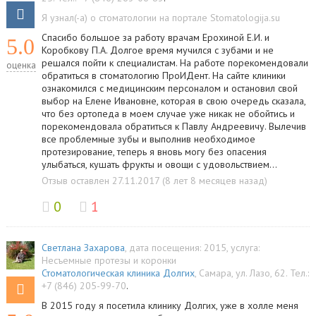
Я узнал(-а) о стоматологии на портале Stomatologija.su
Спасибо большое за работу врачам Ерохиной Е.И. и
5.0
Коробкову П.А. Долгое время мучился с зубами и не
решался пойти к специалистам. На работе порекомендовали
оценка
обратиться в стоматологию ПроИДент. На сайте клиники
ознакомился с медицинским персоналом и остановил свой
выбор на Елене Ивановне, которая в свою очередь сказала,
что без ортопеда в моем случае уже никак не обойтись и
порекомендовала обратиться к Павлу Андреевичу. Вылечив
все проблемные зубы и выполнив необходимое
протезирование, теперь я вновь могу без опасения
улыбаться, кушать фрукты и овощи с удовольствием…
Отзыв оставлен 27.11.2017 (8 лет 8 месяцев назад)
0
1
Светлана Захарова
, дата посещения: 2015
, услуга:
Несъемные протезы и коронки
Стоматологическая клиника Долгих
,
Самара
,
ул. Лазо, 62
.
Тел.:
+7 (846) 205-99-70
.
В 2015 году я посетила клинику Долгих, уже в холле меня