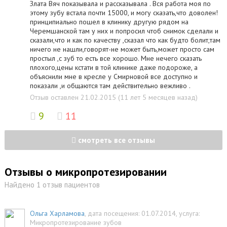
Злата Вяч показывала и рассказывала . Вся работа моя по
этому зубу встала почти 15000, и могу сказать,что доволен!
принципиально пошел в клинику другую рядом на
Черемшанской там у них и попросил чтоб снимок сделали и
сказали,что и как по качеству ,сказал что как будто болит,там
ничего не нашли,говорят-не может быть,может просто сам
простыл ,с зуб то есть все хорошо. Мне нечего сказать
плохого,цены кстати в той клинике даже подороже, а
объяснили мне в кресле у Смирновой все доступно и
показали ,и общаются там действительно вежливо .
Отзыв оставлен 21.02.2015 (11 лет 5 месяцев назад)
9
11
смотреть все отзывы
Отзывы о микропротезировании
Найдено 1 отзыв пациентов
Ольга Харламова
, дата посещения: 01.07.2014
, услуга:
Микропротезирование зубов