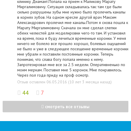
клинику Диамант.Попала на прием к Маликову Марату
Миргалимовичу. Ситуация складывалась так: там где были
сильно разрушены зубы мне нужно было пролечить каналы
в корнях зубов. На одном кресле другой врач Максим
Александрович пролечил мне каналы.Потом я снова пошла к
Марату Миргалимовичу Сначала он мне сделал слепки
обеих челюстей для моделировки чего-то там. И установил
на время, пока я буду лечиться временные коронки. У меня
ничего не болело все прошло хорошо, болевых ощущений
не было и уже в следующее посещение временные коронки
мне убрали и поставили постоянные коронки. Теперь
понимаю, что слава богу попала именно к нему.
Запротезировал мне все за 2.5 недели. Оперативненько по
моим меркам. Поставил мне 5 коронок. Мне понравилось.
Через пол года приду на проф осмотр.
Отзыв оставлен 06.05.2016 (10 лет 3 месяца назад)
44
7
смотреть все отзывы