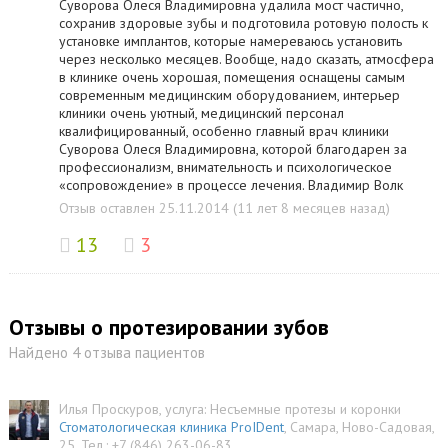
Суворова Олеся Владимировна удалила мост частично,
сохранив здоровые зубы и подготовила ротовую полость к
установке имплантов, которые намереваюсь установить
через несколько месяцев. Вообще, надо сказать, атмосфера
в клинике очень хорошая, помещения оснащены самым
современным медицинским оборудованием, интерьер
клиники очень уютный, медицинский персонал
квалифицированный, особенно главный врач клиники
Суворова Олеся Владимировна, которой благодарен за
профессионализм, внимательность и психологическое
«сопровождение» в процессе лечения. Владимир Волк
Отзыв оставлен 25.11.2014 (11 лет 8 месяцев назад)
13
3
Отзывы о протезировании зубов
Найдено 4 отзыва пациентов
Илья Проскуров
, услуга:
Несъемные протезы и коронки
Стоматологическая клиника ProIDent
,
Самара
,
Ново-Садовая,
25
.
Тел.:
+7 (846) 263-06-83
.