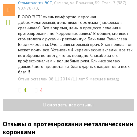
Стоматология ЭСТ
,
Самара
,
ул. Вольская, 89
.
Тел.:
+7 (987)
907-70-70
.
В ООО "ЭСТ" очень комфортно, персонал
доброжелательный, цены ниже городских (насколько я
сравнивала). Все вовремя, цены в процессе лечения и
протезирования не "корректировались". В общем, кто ищет
стоматолога с руками - рекомендую Бахилина Станислава
Владимировича. Очень внимательный врач. Я так поняла - он
может почти все. Установил 4 керамические вкладки, все так
подобраны по цвету, что их невидно. Спасибо за его
профессионализм и волшебные руки. Клинике желаю
дальнейшего процветания, благодарных пациентов и всех
благ!!!
Отзыв оставлен 08.11.2014 (11 лет 9 месяцев назад)
4
4
смотреть все отзывы
Отзывы о протезировании металлическими
коронками