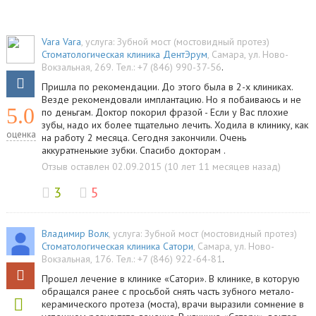
Vara Vara
, услуга:
Зубной мост (мостовидный протез)
Стоматологическая клиника ДентЭрум
,
Самара
,
ул. Ново-
Вокзальная, 269
.
Тел.:
+7 (846) 990-37-56
.
Пришла по рекомендации. До этого была в 2-х клиниках.
Везде рекомендовали имплантацию. Но я побаиваюсь и не
5.0
по деньгам. Доктор покорил фразой - Если у Вас плохие
зубы, надо их более тщательно лечить. Ходила в клинику, как
оценка
на работу 2 месяца. Сегодня закончили. Очень
аккуратненькие зубки. Спасибо докторам .
Отзыв оставлен 02.09.2015 (10 лет 11 месяцев назад)
3
5
Владимир Волк
, услуга:
Зубной мост (мостовидный протез)
Стоматологическая клиника Сатори
,
Самара
,
ул. Hово-
Вокзальная, 176
.
Тел.:
+7 (846) 922-64-81
.
Прошел лечение в клинике «Сатори». В клинике, в которую
обращался ранее с просьбой снять часть зубного метало-
керамического протеза (моста), врачи выразили сомнение в