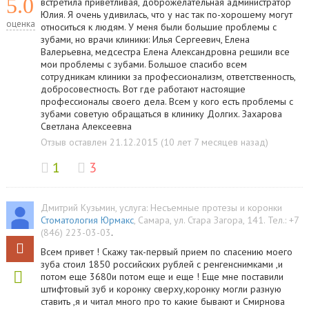
5.0
встретила приветливая, доброжелательная администратор
Юлия. Я очень удивилась, что у нас так по-хорошему могут
оценка
относиться к людям. У меня были большие проблемы с
зубами, но врачи клиники: Илья Сергеевич, Елена
Валерьевна, медсестра Елена Александровна решили все
мои проблемы с зубами. Большое спасибо всем
сотрудникам клиники за профессионализм, ответственность,
добросовестность. Вот где работают настоящие
профессионалы своего дела. Всем у кого есть проблемы с
зубами советую обращаться в клинику Долгих. Захарова
Светлана Алексеевна
Отзыв оставлен 21.12.2015 (10 лет 7 месяцев назад)
1
3
Дмитрий Кузьмин
, услуга:
Несъемные протезы и коронки
Стоматология Юрмакс
,
Самара
,
ул. Стара Загора, 141
.
Тел.:
+7
(846) 223-03-03
.
Всем привет ! Скажу так-первый прием по спасению моего
зуба стоил 1850 российских рублей с ренгенснимками ,и
потом еще 3680и потом еще и еще ! Еще мне поставили
штифтовый зуб и коронку сверху,коронку могли разную
ставить ,я и читал много про то какие бывают и Смирнова