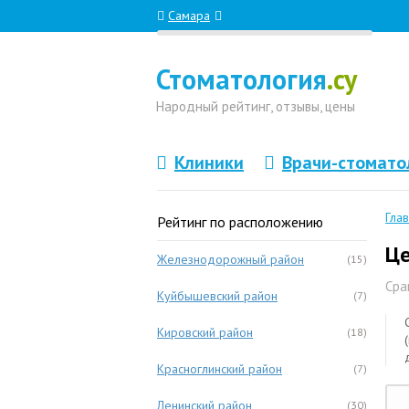
Самара
Стоматология
.су
Народный
рейтинг, отзывы
, цены
Клиники
Врачи-стомато
Гла
Рейтинг по расположению
Це
Железнодорожный район
(15)
Сра
Куйбышевский район
(7)
Кировский район
(18)
Красноглинский район
(7)
Ленинский район
(30)