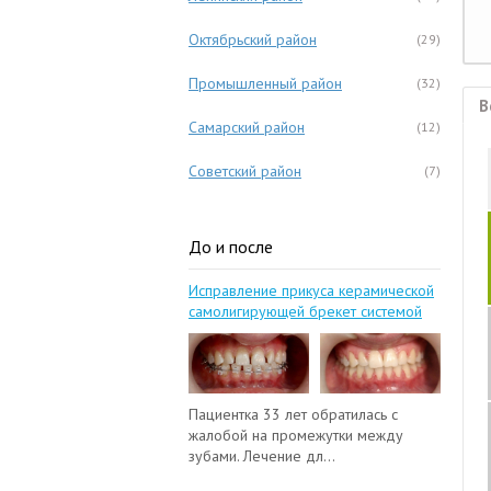
Октябрьский район
(29)
Промышленный район
(32)
В
Самарский район
(12)
Советский район
(7)
До и после
Исправление прикуса керамической
самолигирующей брекет системой
Пациентка 33 лет обратилась с
жалобой на промежутки между
зубами. Лечение дл...