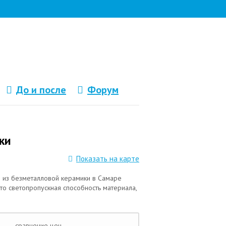
До и после
Форум
ки
Показать на карте
ы из безметалловой керамики в Самаре
то светопропускная способность материала,
сравнение цен