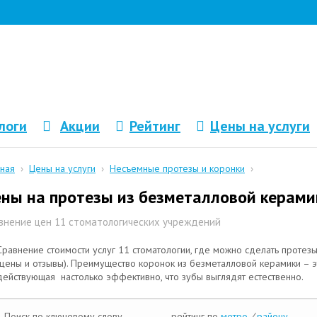
логи
Акции
Рейтинг
Цены на услуги
вная
›
Цены на услуги
›
Несъемные протезы и коронки
›
ны на протезы из безметалловой керами
внение цен 11 стоматологических учреждений
Сравнение стоимости услуг 11 стоматологии, где можно сделать протез
(цены и отзывы). Преимущество коронок из безметалловой керамики – э
действующая настолько эффективно, что зубы выглядят естественно.
Поиск по ключевому слову
рейтинг по
метро
/
району