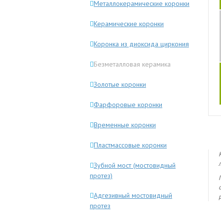
Металлокерамические коронки
Керамические коронки
Коронка из диоксида циркония
Безметалловая керамика
Золотые коронки
Фарфоровые коронки
Временные коронки
Пластмассовые коронки
Зубной мост (мостовидный
протез)
Адгезивный мостовидный
протез