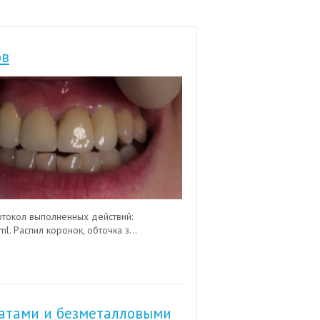
ов
отокол выполненных действий:
. Распил коронок, обточка з...
татами и безметалловыми