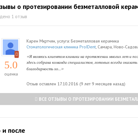
зывы о протезировании безметалловой кера
дено 1 отзыв
Карен Мкртчян
, услуга:
Безметалловая керамика
Стоматологическая клиника ProIDent
,
Самара
,
Ново-Садова
«
Я являюсь клиентом клиники на протяжении многих лет и по
5.0
здесь собрана команда специалистов, готовых всегда оказать
»
благодарность хо...
оценка
Отзыв оставлен 17.10.2016 (9 лет 9 месяцев назад)
ВСЕ ОТЗЫВЫ О ПРОТЕЗИРОВАНИИ БЕЗМЕТА
 и после