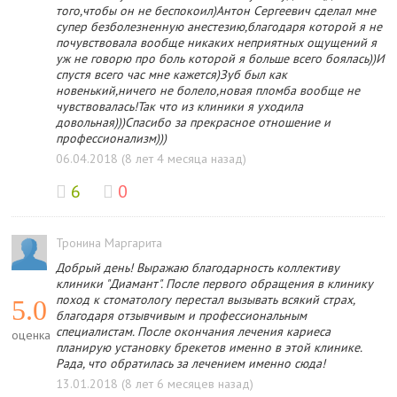
того,чтобы он не беспокоил)Антон Сергеевич сделал мне
супер безболезненную анестезию,благодаря которой я не
почувствовала вообще никаких неприятных ощущений я
уж не говорю про боль которой я больше всего боялась))И
спустя всего час мне кажется)Зуб был как
новенький,ничего не болело,новая пломба вообще не
чувствовалась!Так что из клиники я уходила
довольная)))Спасибо за прекрасное отношение и
профессионализм)))
06.04.2018 (8 лет 4 месяца назад)
6
0
Тронина Маргарита
Добрый день! Выражаю благодарность коллективу
клиники "Диамант". После первого обращения в клинику
поход к стоматологу перестал вызывать всякий страх,
5.0
благодаря отзывчивым и профессиональным
специалистам. После окончания лечения кариеса
оценка
планирую установку брекетов именно в этой клинике.
Рада, что обратилась за лечением именно сюда!
13.01.2018 (8 лет 6 месяцев назад)