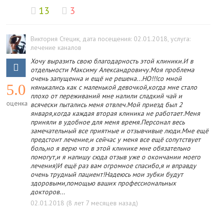
13
3
Виктория Стецик
, дата посещения: 02.01.2018
, услуга:
лечение каналов
Хочу выразить свою благодарность этой клиники.И в
отдельности Максиму Александровичу.Моя проблема
очень запущенна и ещё не решена...НО!!!со мной
5.0
нянькались как с маленькой девочкой,когда мне стало
плохо от переживаний мне налили сладкий чай и
оценка
всячески пытались меня отвлеч.Мой приезд был 2
января,когда каждая вторая клиника не работает.Меня
приняли в удобное для меня время.Персонал весь
замечательный все приятные и отзывчивые люди.Мне ещё
предстоит лечение,и сейчас у меня все ещё сопутствует
боль,но я верю что в этой клинике мне обязательно
помогут,и я напишу сюда отзыв уже о окончании моего
лечения)И ещё раз вам огромное спасибо,я и вправду
очень трудный пациент!Надеюсь мои зубки будут
здоровыми,помощью ваших профессиональных
докторов...
02.01.2018 (8 лет 7 месяцев назад)