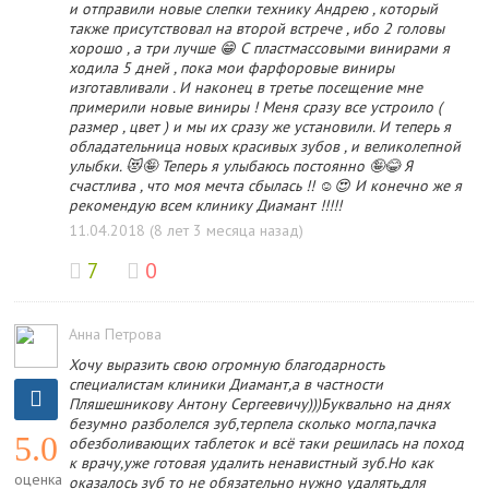
и отправили новые слепки технику Андрею , который
также присутствовал на второй встрече , ибо 2 головы
хорошо , а три лучше 😁 С пластмассовыми винирами я
ходила 5 дней , пока мои фарфоровые виниры
изготавливали . И наконец в третье посещение мне
примерили новые виниры ! Меня сразу все устроило (
размер , цвет ) и мы их сразу же установили. И теперь я
обладательница новых красивых зубов , и великолепной
улыбки. 😻🤪 Теперь я улыбаюсь постоянно 🤪😂 Я
счастлива , что моя мечта сбылась !! ☺️😍 И конечно же я
рекомендую всем клинику Диамант !!!!!
11.04.2018 (8 лет 3 месяца назад)
7
0
Анна Петрова
Хочу выразить свою огромную благодарность
специалистам клиники Диамант,а в частности
Пляшешникову Антону Сергеевичу)))Буквально на днях
безумно разболелся зуб,терпела сколько могла,пачка
5.0
обезболивающих таблеток и всё таки решилась на поход
к врачу,уже готовая удалить ненавистный зуб.Но как
оценка
оказалось зуб то не обязательно нужно удалять,для