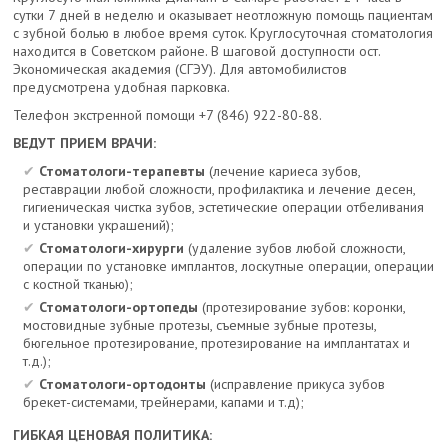
сутки 7 дней в неделю и оказывает неотложную помощь пациентам
с зубной болью в любое время суток. Круглосуточная стоматология
находится в Советском районе. В шаговой доступности ост.
Экономическая академия (СГЭУ). Для автомобилистов
предусмотрена удобная парковка.
Телефон экстренной помощи +7 (846) 922-80-88.
ВЕДУТ ПРИЕМ ВРАЧИ:
Стоматологи-терапевты
(лечение кариеса зубов,
реставрации любой сложности, профилактика и лечение десен,
гигиеническая чистка зубов, эстетические операции отбеливания
и установки украшений);
Стоматологи-хирурги
(удаление зубов любой сложности,
операции по установке имплантов, лоскутные операции, операции
с костной тканью);
Стоматологи-ортопеды
(протезирование зубов: коронки,
мостовидные зубные протезы, съемные зубные протезы,
бюгельное протезирование, протезирование на имплантатах и
т.д.);
Стоматологи-ортодонты
(исправление прикуса зубов
брекет-системами, трейнерами, капами и т.д);
ГИБКАЯ ЦЕНОВАЯ ПОЛИТИКА: