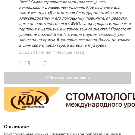
"все"! Самое страшное позади (надеюсь)), швы
накладывали дольше, чем удаляли. Моё послание для
таких же трусих)) и огромная благодарность Максиму
Александровичу и его помощнику (извините, от радости
даже не поинтересовалась ФИО) за их профессионализм и
терпение к капризным и трусливым пациентам! Предстоит
удаление нижней 8-ки (ситуация с зубом сложнее), уже
записана на приём. Я, конечно, все равно боюсь, но только
в силу своего характера, а во враче я уверена.
28.12.2017 (8 лет 7 месяцев назад)
15
0
Читать все отзывы
О клинике
Круглосуточная клиника Диамант в Самаре работает 24 часа в