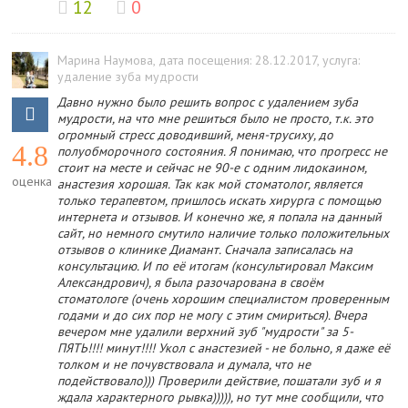
12
0
Марина Наумова
, дата посещения: 28.12.2017
, услуга:
удаление зуба мудрости
Давно нужно было решить вопрос с удалением зуба
мудрости, на что мне решиться было не просто, т.к. это
огромный стресс доводивший, меня-трусиху, до
4.8
полуобморочного состояния. Я понимаю, что прогресс не
стоит на месте и сейчас не 90-е с одним лидокаином,
оценка
анастезия хорошая. Так как мой стоматолог, является
только терапевтом, пришлось искать хирурга с помощью
интернета и отзывов. И конечно же, я попала на данный
сайт, но немного смутило наличие только положительных
отзывов о клинике Диамант. Сначала записалась на
консультацию. И по её итогам (консультировал Максим
Александрович), я была разочарована в своём
стоматологе (очень хорошим специалистом проверенным
годами и до сих пор не могу с этим смириться). Вчера
вечером мне удалили верхний зуб "мудрости" за 5-
ПЯТЬ!!!! минут!!!! Укол с анастезией - не больно, я даже её
толком и не почувствовала и думала, что не
подействовало))) Проверили действие, пошатали зуб и я
ждала характерного рывка))))), но тут мне сообщили, что