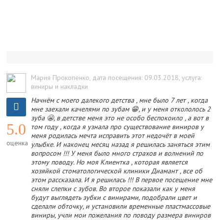
Мария Прокопенко
, дата посещения: 09.03.2018
, услуга:
виниры и накладки
Начнём с моего далекого детства , мне было 7 лет , когда
мне заехали качелями по зубам 😁, и у меня откололось 2
зуба 😬, в детстве меня это не особо беспокоило , а вот в
5.0
том году , когда я узнала про существование виниров у
меня родилась мечта исправить этот недочёт в моей
оценка
улыбке. И наконец месяц назад я решилась заняться этим
вопросом !!! У меня было много страхов и волнений по
этому поводу. Но моя Клиентка , которая является
хозяйкой стоматологической клиники Диамант , все об
этом рассказала. И я решилась !!! В первое посещение мне
сняли слепки с зубов. Во второе показали как у меня
будут выглядеть зубки с винирами, подобрали цвет и
сделали обточку, и установили временные пластмассовые
виниры, учли мои пожелания по поводу размера виниров