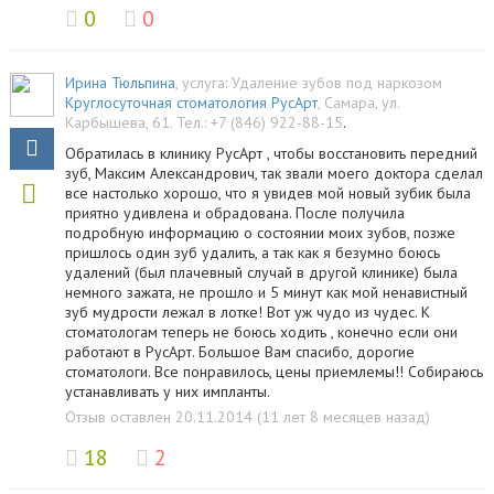
0
0
Ирина Тюльпина
, услуга:
Удаление зубов под наркозом
Круглосуточная стоматология РусАрт
,
Самара
,
ул.
Карбышева, 61
.
Тел.:
+7 (846) 922-88-15
.
Обратилась в клинику РусАрт , чтобы восстановить передний
зуб, Максим Александрович, так звали моего доктора сделал
все настолько хорошо, что я увидев мой новый зубик была
приятно удивлена и обрадована. После получила
подробную информацию о состоянии моих зубов, позже
пришлось один зуб удалить, а так как я безумно боюсь
удалений (был плачевный случай в другой клинике) была
немного зажата, не прошло и 5 минут как мой ненавистный
зуб мудрости лежал в лотке! Вот уж чудо из чудес. К
стоматологам теперь не боюсь ходить , конечно если они
работают в РусАрт. Большое Вам спасибо, дорогие
стоматологи. Все понравилось, цены приемлемы!! Собираюсь
устанавливать у них импланты.
Отзыв оставлен 20.11.2014 (11 лет 8 месяцев назад)
18
2