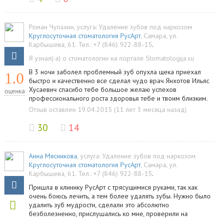
Роман Чупахин
, услуга:
Удаление зубов под наркозом
Круглосуточная стоматология РусАрт
,
Самара
,
ул.
Карбышева, 61
.
Тел.:
+7 (846) 922-88-15
.
Я узнал(-а) о стоматологии на портале Stomatologija.su
В 3 ночи заболел проблемный зуб опухла щека приехал
1.0
быстро и качественно все сделал чудо врач Янхотов Ильяс
Хусаевич спасибо тебе большое желаю успехов
оценка
профессионального роста здоровья тебе и твоим близким.
Отзыв оставлен 19.04.2015 (11 лет 3 месяца назад)
30
14
Анна Мясникова
, услуга:
Удаление зубов под наркозом
Круглосуточная стоматология РусАрт
,
Самара
,
ул.
Карбышева, 61
.
Тел.:
+7 (846) 922-88-15
.
Пришла в клинику РусАрт с трясущимися руками, так как
очень боюсь лечить, а тем более удалять зубы. Нужно было
удалить зуб мудрости, сделали это абсолютно
безболезненно, прислушались ко мне, проверили на