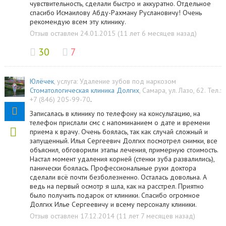
чувствительность, сделали быстро и аккуратно. Отдельное
спасибо Исмаилову Абду-Рахману Руслановичу! Очень
рекомендую всем эту клинику.
Отзыв оставлен 24.01.2015 (11 лет 6 месяцев назад)
30
7
Юлёчек
, услуга:
Удаление зубов под наркозом
Стоматологическая клиника Долгих
,
Самара
,
ул. Лазо, 62
.
Тел.:
+7 (846) 205-99-70
.
Записалась в клинику по телефону на консультацию, на
телефон прислали смс с напоминанием о дате и времени
приема к врачу. Очень боялась, так как случай сложный и
запущенный. Илья Сергеевич Долгих посмотрел снимки, все
объяснил, обговорили этапы лечения, примерную стоимость.
Настал момент удаления корней (стенки зуба развалились),
панически боялась. Профессиональные руки доктора
сделали всё почти безболезненно. Осталась довольна. А
ведь на первый осмотр я шла, как на расстрел. Приятно
было получить подарок от клиники. Спасибо огромное
Долгих Илье Сергеевичу и всему персоналу клиники.
Отзыв оставлен 17.12.2014 (11 лет 7 месяцев назад)