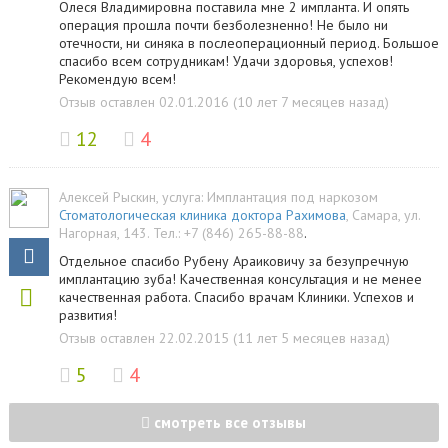
Олеся Владимировна поставила мне 2 импланта. И опять
операция прошла почти безболезненно! Не было ни
отечности, ни синяка в послеоперационный период. Большое
спасибо всем сотрудникам! Удачи здоровья, успехов!
Рекомендую всем!
Отзыв оставлен 02.01.2016 (10 лет 7 месяцев назад)
12
4
Алексей Рыскин
, услуга:
Имплантация под наркозом
Стоматологическая клиника доктора Рахимова
,
Самара
,
ул.
Нагорная, 143
.
Тел.:
+7 (846) 265-88-88
.
Отдельное спасибо Рубену Араиковичу за безупречную
имплантацию зуба! Качественная консультация и не менее
качественная работа. Спасибо врачам Клиники. Успехов и
развития!
Отзыв оставлен 22.02.2015 (11 лет 5 месяцев назад)
5
4
смотреть все отзывы