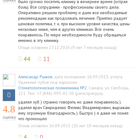
оценка
было срочно посетить клинику в вечернее время (острая
боль). Все сотрудники - профессионалы своего дела.
Оперативно решили проблему и дали все необходимые
рекомендации как продолжать лечение. Приятно радует
ценовая политика, т. к. при высоком уровне качества, цены
несколько ниже, чем в других клиниках. Всё очень
понравилось. По мере необходимости буду обращаться
именно в эту клинику.
Отзыв оставлен 27.12.2016 (9 лет 7 месяцев назад)
44
11
Александр Рыжов
, дата посещения: 16.09.2015
, услуга:
Удаление зубов под наркозом
Стоматологическая поликлиника №2
,
Самара
,
ул. Свободы,
121
.
Тел.:
+7 (846) 995-41-50 (регистратура)
.
удалял зуб ) странно говорить но даже понравилось ).
4.8
удалял врач Свириденко Феликс Владимирович, выражаю
ему огромную благодарность ). Быстро ) я даже не понял
оценка
что произошло
Отзыв оставлен 16.09.2015 (10 лет 10 месяцев назад)
4
0