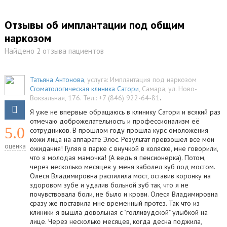
Отзывы об имплантации под общим
наркозом
Найдено 2 отзыва пациентов
Татьяна Антонова
, услуга:
Имплантация под наркозом
Стоматологическая клиника Сатори
,
Самара
,
ул. Hово-
Вокзальная, 176
.
Тел.:
+7 (846) 922-64-81
.
Я уже не впервые обращаюсь в клинику Сатори и всякий раз
отмечаю доброжелательность и профессионализм её
5.0
сотрудников. В прошлом году прошла курс омоложения
кожи лица на аппарате Элос. Результат превзошел все мои
оценка
ожидания! Гуляя в парке с внучкой в коляске, мне говорили,
что я молодая мамочка! (А ведь я пенсионерка). Потом,
через несколько месяцев у меня заболел зуб под мостом.
Олеся Владимировна распилила мост, оставив коронку на
здоровом зубе и удалив больной зуб так, что я не
почувствовала боли, не было и крови. Олеся Владимировна
сразу же поставила мне временный протез. Так что из
клиники я вышла довольная с "голливудской" улыбкой на
лице. Через несколько месяцев, когда десна поджила,