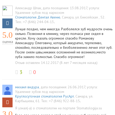
Александр Шпак
, дата посещения: 13.08.2017
, услуга:
Удаление зубов под наркозом
Стоматология Дентал Авеню
,
Самара
,
ул. Енисейская , 52
.
Тел.:
+7 (846) 244-04-13
.
Лучше поздно, чем никогда. Разболелся зуб мудрости очень
5.0
сильно. Позвонил в клинику, через полчаса уже сидел в
кресле. Хочу сказать огромное спасибо Романову
оценка
Александру Олеговичу, который аккуратно, терпеливо,
спокойно, последовательно и безболезненно лечил этот зуб.
После сняли швы,никаких осложнений не возникло,место
зуба зажило полностью. Спасибо огромное!
Отзыв оставлен 14.12.2017 (8 лет 7 месяцев назад)
3
0
михаил видура
, дата посещения: 26.06.2017
, услуга:
Удаление зубов под наркозом
Круглосуточная стоматология РусАрт
,
Самара
,
ул.
Карбышева, 61
.
Тел.:
+7 (846) 922-88-15
.
Я узнал(-а) о стоматологии на портале Stomatologija.su
3.0