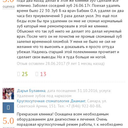
Года два назад делал в этой же клиники зуб сделали всё
отлично. Заболел соседний зуб 26.06.17г. Поехал удалять
оценка
время было 22 30. Зуб 8-ка врач Бабкин О.А. удалял он два
часа без приувиличений 3 раза делал укол. Это ещё пол
беды если бы при удалении он мне не сломал нормальный
зуб каторый мне ремонтировали в этой же клинике.
Объяснил что так зуб никто не делает это делал неумелый
врач. После чего он не почистив не промыв сломанный зуб
залепил временной пломбой. У меня не было не сил не
желания что то выеснять и доказывать я просто оттуда
убежал. Надеюсь старший этой полеклинники прочитает и
сделает свои выводы. Но я туда больше ни ногой.
Отзыв оставлен 28.06.2017 (9 лет 1 месяц назад)
25
13
Дарья Булавина
, дата посещения: 31.10.2016
, услуга:
Удаление зубов под наркозом
Круглосуточная стоматология Диамант
,
Самара
,
ул.
Советской Армии, 151
.
Тел.:
+7 (846) 922-80-88
.
Прекрасная клиника! Оснащена всем необходимым
5.0
оборудованием для диагностики и лечения. Очень
порадовал круглосуточный режим работы, т. к. необходимо