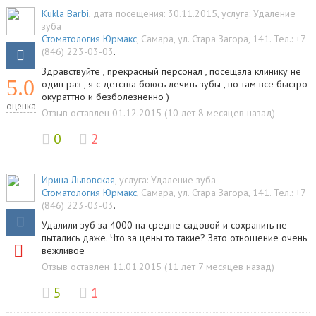
Kukla Barbi
, дата посещения: 30.11.2015
, услуга:
Удаление
зуба
Стоматология Юрмакс
,
Самара
,
ул. Стара Загора, 141
.
Тел.:
+7
(846) 223-03-03
.
Здравствуйте , прекрасный персонал , посещала клинику не
5.0
один раз , я с детства боюсь лечить зубы , но там все быстро
окураттно и безболезненно )
оценка
Отзыв оставлен 01.12.2015 (10 лет 8 месяцев назад)
0
2
Ирина Львовская
, услуга:
Удаление зуба
Стоматология Юрмакс
,
Самара
,
ул. Стара Загора, 141
.
Тел.:
+7
(846) 223-03-03
.
Удалили зуб за 4000 на средне садовой и сохранить не
пытались даже. Что за цены то такие? Зато отношение очень
вежливое
Отзыв оставлен 11.01.2015 (11 лет 7 месяцев назад)
5
1