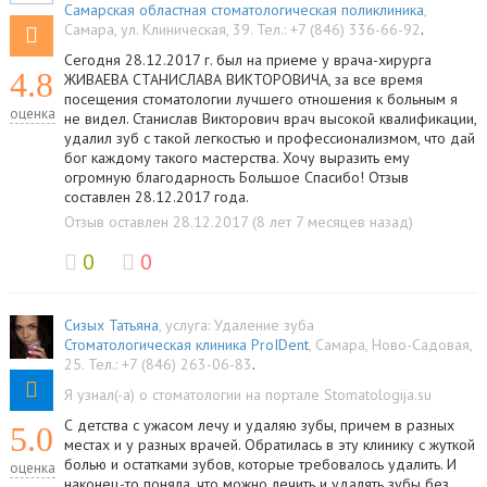
Самарская областная стоматологическая поликлиника
,
Самара
,
ул. Клиническая, 39
.
Тел.:
+7 (846) 336-66-92
.
Сегодня 28.12.2017 г. был на приеме у врача-хирурга
4.8
ЖИВАЕВА СТАНИСЛАВА ВИКТОРОВИЧА, за все время
посещения стоматологии лучшего отношения к больным я
оценка
не видел. Станислав Викторович врач высокой квалификации,
удалил зуб с такой легкостью и профессионализмом, что дай
бог каждому такого мастерства. Хочу выразить ему
огромную благодарность Большое Спасибо! Отзыв
составлен 28.12.2017 года.
Отзыв оставлен 28.12.2017 (8 лет 7 месяцев назад)
0
0
Сизых Татьяна
, услуга:
Удаление зуба
Стоматологическая клиника ProIDent
,
Самара
,
Ново-Садовая,
25
.
Тел.:
+7 (846) 263-06-83
.
Я узнал(-а) о стоматологии на портале Stomatologija.su
С детства с ужасом лечу и удаляю зубы, причем в разных
5.0
местах и у разных врачей. Обратилась в эту клинику с жуткой
болью и остатками зубов, которые требовалось удалить. И
оценка
наконец-то поняла, что можно лечить и удалять зубы без