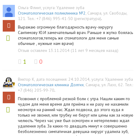
Ольга Флинт
, услуга:
Удаление зуба
Стоматологическая поликлиника №2
,
Самара
,
ул. Свободы,
121
.
Тел.:
+7 (846) 995-41-50 (регистратура)
.
Выражаю огромную благодарность врачу-хирургу
Сантимову Ю.И замечательный врач. Раньше я жутко боялась
стоматологов,теперь же стоматологи для меня самые
обычные , нужные нам врачи)
Отзыв оставлен 13.11.2014 (11 лет 9 месяцев назад)
1
0
Виктор К
, дата посещения: 24.10.2014
, услуга:
Удаление зуба
Стоматологическая клиника Долгих
,
Самара
,
ул. Лазо, 62
.
Тел.:
+7 (846) 205-99-70
.
Позвонил с проблемой резкой боли с утра. Нашли каким-то
чудом для меня время для приёма и ни разу не нахамили
несмотря на ранний час. Ждал подвоха, до этого куда я
только не звонил, или трубку не берут или цены как за новую
челюсть. Через час уже был осмотрен и нетерпеливо ждал
удаления зуба. За каких-то двадцать минут и совершенно
безболезненно симпатичная девушка-хирург удалила зуб,