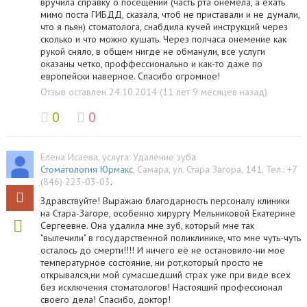
вручила справку о посещении (часть рта онемела, а ехать
мимо поста ГИБДД, сказала, чтоб не приставали и не думали,
что я пьян) стоматолога, снабдила кучей инструкций через
сколько и что можно кушать. Через полчаса онемение как
рукой сняло, в общем нигде не обманули, все услуги
оказаны четко, проффессионально и как-то даже по
европейски наверное. Спасибо огромное!
Отзыв оставлен 24.10.2014 (11 лет 9 месяцев назад)
0
0
Елена Исаева
, услуга:
Удаление зуба
Стоматология Юрмакс
,
Самара
,
ул. Стара Загора, 141
.
Тел.:
+7
(846) 223-03-03
.
Здравствуйте! Выражаю благодарность персоналу клиники
на Стара-Загоре, особенно хирургу Мельниковой Екатерине
Сергеевне. Она удалила мне зуб, который мне так
"вылечили" в государственной поликлинике, что мне чуть-чуть
осталось до смерти!!!! И ничего её не остановило-ни мое
температурное состояние, ни рот,который просто не
открывался,ни мой сумасшедший страх уже при виде всех
без исключения стоматологов! Настоящий профессионал
своего дела! Спасибо, доктор!