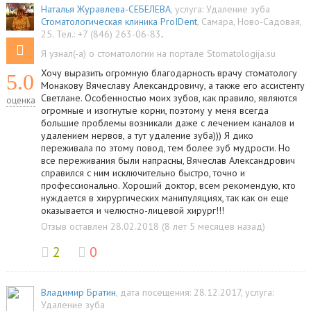
Наталья Журавлева-СЕБЕЛЕВА
, услуга:
Удаление зуба
Стоматологическая клиника ProIDent
,
Самара
,
Ново-Садовая,
25
.
Тел.:
+7 (846) 263-06-83
.
Я узнал(-а) о стоматологии на портале Stomatologija.su
Хочу выразить огромную благодарность врачу стоматологу
5.0
Монакову Вячеславу Александровичу, а также его ассистенту
Светлане. Особенностью моих зубов, как правило, являются
оценка
огромные и изогнутые корни, поэтому у меня всегда
большие проблемы возникали даже с лечением каналов и
удалением нервов, а тут удаление зуба))) Я дико
переживала по этому повод, тем более зуб мудрости. Но
все переживания были напрасны, Вячеслав Александрович
справился с ним исключительно быстро, точно и
профессионально. Хороший доктор, всем рекомендую, кто
нуждается в хирургических манипуляциях, так как он еще
оказывается и челюстно-лицевой хирург!!!
Отзыв оставлен 28.02.2018 (8 лет 5 месяцев назад)
2
0
Владимир Братин
, дата посещения: 28.12.2017
, услуга:
Удаление зуба