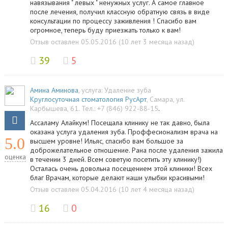
навязывания " левых " ненужных услуг. А самое главное
после лечения, получил классную обратную связь в виде
консультации по процессу заживления ! Спасибо вам
огромное, теперь буду приезжать только к вам!
Отзыв оставлен 05.05.2016 (10 лет 3 месяца назад)
39
5
Амина Аминова
, услуга:
Удаление зуба
Круглосуточная стоматология РусАрт
,
Самара
,
ул.
Карбышева, 61
.
Тел.:
+7 (846) 922-88-15
.
Ассаламу Алайкум! Посещала клинику не так давно, была
оказана услуга удаления зуба. Проффесионализм врача на
5.0
высшем уровне! Ильяс, спасибо вам большое за
доброжелательное отношение. Рана после удаления зажила
оценка
в течении 3 дней. Всем советую посетить эту клинику!)
Осталась очень довольна посещением этой клиники! Всех
благ Врачам, которые делают наши улыбки красивыми!
Отзыв оставлен 05.04.2016 (10 лет 4 месяца назад)
16
0