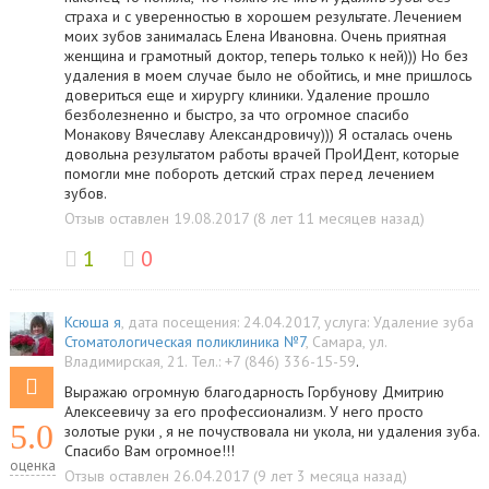
страха и с уверенностью в хорошем результате. Лечением
моих зубов занималась Елена Ивановна. Очень приятная
женщина и грамотный доктор, теперь только к ней))) Но без
удаления в моем случае было не обойтись, и мне пришлось
довериться еще и хирургу клиники. Удаление прошло
безболезненно и быстро, за что огромное спасибо
Монакову Вячеславу Александровичу))) Я осталась очень
довольна результатом работы врачей ПроИДент, которые
помогли мне побороть детский страх перед лечением
зубов.
Отзыв оставлен 19.08.2017 (8 лет 11 месяцев назад)
1
0
Ксюша я
, дата посещения: 24.04.2017
, услуга:
Удаление зуба
Стоматологическая поликлиника №7
,
Самара
,
ул.
Владимирская, 21
.
Тел.:
+7 (846) 336-15-59
.
Выражаю огромную благодарность Горбунову Дмитрию
Алексеевичу за его профессионализм. У него просто
5.0
золотые руки , я не почуствовала ни укола, ни удаления зуба.
Спасибо Вам огромное!!!
оценка
Отзыв оставлен 26.04.2017 (9 лет 3 месяца назад)