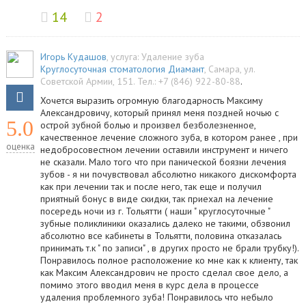
14
2
Игорь Кудашов
, услуга:
Удаление зуба
Круглосуточная стоматология Диамант
,
Самара
,
ул.
Советской Армии, 151
.
Тел.:
+7 (846) 922-80-88
.
Хочется выразить огромную благодарность Максиму
Александровичу, который принял меня поздней ночью с
5.0
острой зубной болью и произвел безболезненное,
качественное лечение сложного зуба, в котором ранее , при
оценка
недобросовестном лечении оставили инструмент и ничего
не сказали. Мало того что при панической боязни лечения
зубов - я ни почувствовал абсолютно никакого дискомфорта
как при лечении так и после него, так еще и получил
приятный бонус в виде скидки, так приехал на лечение
посередь ночи из г. Тольятти ( наши " круглосуточные "
зубные поликлиники оказались далеко не такими, обзвонил
абсолютно все кабинеты в Тольятти, половина отказалась
принимать т.к " по записи" , в других просто не брали трубку!).
Понравилось полное расположение ко мне как к клиенту, так
как Максим Александрович не просто сделал свое дело, а
помимо этого вводил меня в курс дела в процессе
удаления проблемного зуба! Понравилось что небыло