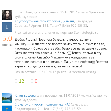
Sonic Silver
, дата посещения: 06.10.2017
, услуга:
Удаление
зуба мудрости
Круглосуточная стоматология Диамант
,
Самара
,
ул.
Советской Армии, 151
.
Тел.:
+7 (846) 922-80-88
.
Я узнал(-а) о стоматологии на портале Stomatologija.su
5.0
Добрый день! Посетила буквально вчера данную
клинику......и знаете все просто замечательно. Учитывая то,
оценка
насколько я боюсь рвать зубы, было все на высшем уровне.
Оказывается это совсем не больно)))Теперь только в эту
стоматологию. Спасибо Максиму Александровичу за
терпение, позитив и понимание. Пациент я ещё тот))) Этот тот
вариант, когда цена оправдывает качество!
Отзыв оставлен 07.10.2017 (8 лет 10 месяцев назад)
12
0
Юлия Ершова
, дата посещения: 11.07.2017
, услуга:
Удаление
зуба мудрости
Стоматологическая поликлиника №7
,
Самара
,
ул.
Владимирская, 21
.
Тел.:
+7 (846) 336-15-59
.