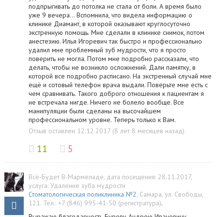
подпрыгивать до потолка не стала от боли. А время было
уже 9 вечера... Вспомнила, что видела информацию о
клинике Диамант, в которой оказывают круглосуточно
экстренную помощь. Мне сделали в клинике снимок, потом
анестезию. Илья Игоревич так быстро и профессионально
удалил мне проблемный зуб мудрости, что я просто
поверить не могла. Потом мне подробно рассказали, что
делать, чтобы не возникло осложнений. Дали памятку, в
которой все подробно расписано. На экстренный случай мне
ещё и сотовый телефон врача выдали. Поверьте мне есть с
чем сравнивать. Такого доброго отношения к пациентам я
не встречала нигде. Ничего не болело вообще. Все
манипуляции были сделаны на высочайшем
профессиональном уровне. Теперь только к Вам.
Отзыв оставлен 12.12.2017 (8 лет 8 месяцев назад)
11
5
Всё-Будет В-Мармеладе
, дата посещения: 28.11.2017
,
услуга:
Удаление зуба мудрости
Стоматологическая поликлиника №2
,
Самара
,
ул. Свободы,
121
.
Тел.:
+7 (846) 995-41-50 (регистратура)
.
Выражаю благодарность Бурову Андрею Ивановичу.