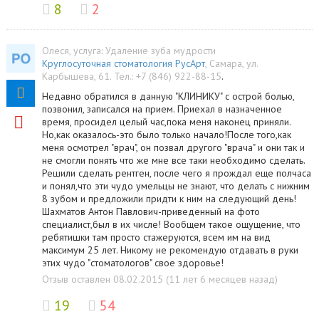
8
2
Олеся
, услуга:
Удаление зуба мудрости
Круглосуточная стоматология РусАрт
,
Самара
,
ул.
Карбышева, 61
.
Тел.:
+7 (846) 922-88-15
.
Недавно обратился в данную "КЛИНИКУ" с острой болью,
позвонил, записался на прием. Приехал в назначенное
время, просидел целый час,пока меня наконец приняли.
Но,как оказалось-это было только начало!После того,как
меня осмотрел "врач", он позвал другого "врача" и они так и
не смогли понять что же мне все таки необходимо сделать.
Решили сделать рентген, после чего я прождал еще полчаса
и понял,что эти чудо умельцы не знают, что делать с нижним
8 зубом и предложили придти к ним на следующий день!
Шахматов Антон Павлович-приведенный на фото
специалист,был в их числе! Вообщем такое ощущение, что
ребятишки там просто стажеруются, всем им на вид
максимум 25 лет. Никому не рекомендую отдавать в руки
этих чудо "стоматологов" свое здоровье!
Отзыв оставлен 08.02.2015 (11 лет 6 месяцев назад)
19
54