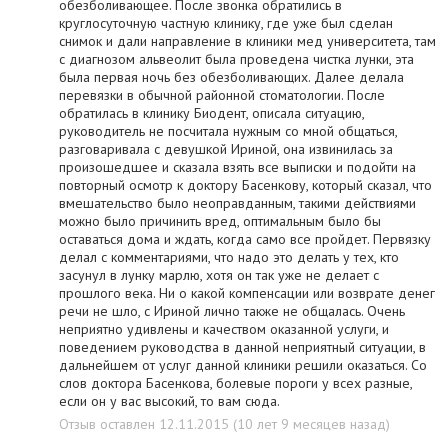
обезболивающее. После звонка обратились в
круглосуточную частную клинику, где уже был сделан
снимок и дали направление в клиники мед университета, там
с диагнозом альвеолит была проведена чистка лунки, эта
была первая ночь без обезболивающих. Далее делала
перевязки в обычной районной стоматологии. После
обратилась в клинику Биодент, описала ситуацию,
руководитель не посчитала нужным со мной общаться,
разговаривала с девушкой Ириной, она извинилась за
произошедшее и сказала взять все выписки и подойти на
повторный осмотр к доктору Басенкову, который сказал, что
вмешательство было неоправданным, такими действиями
можно было причинить вред, оптимальным было бы
оставаться дома и ждать, когда само все пройдет. Первязку
делал с комментариями, что надо это делать у тех, кто
засунул в лунку марлю, хотя он так уже не делает с
прошлого века. Ни о какой компенсации или возврате денег
речи не шло, с Ириной лично также не общалась. Очень
неприятно удивлены и качеством оказанной услуги, и
поведением руководства в данной неприятный ситуации, в
дальнейшем от услуг данной клиники решили оказаться. Со
слов доктора Басенкова, болевые пороги у всех разные,
если он у вас высокий, то вам сюда.
Отзыв оставлен 12.11.2015 (10 лет 9 месяцев назад)