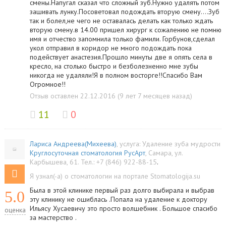
смены.Напугал сказал что сложный зуб.Нужно удалять потом
зашивать лунку.Посоветовал подождать вторую смену....Зуб
так и болел,не чего не оставалась делать как только ждать
вторую смену.в 14.00 пришел хирург к сожалению не помню
имя и отчество запомнила только фамили. Горбунов,сделал
укол отправил в коридор не много подождать пока
подействует анастезия.Прошло минуты две я опять села в
кресло, на столько быстро и безболезненно мне зубы
никогда не удаляли!Я в полном восторге!!Спасибо Вам
Огромное!!
Отзыв оставлен 22.12.2016 (9 лет 7 месяцев назад)
11
0
Лариса Андреева(Михеева)
, услуга:
Удаление зуба мудрости
Круглосуточная стоматология РусАрт
,
Самара
,
ул.
Карбышева, 61
.
Тел.:
+7 (846) 922-88-15
.
Я узнал(-а) о стоматологии на портале Stomatologija.su
Была в этой клинике первый раз долго выбирала и выбрав
5.0
эту клинику не ошиблась .Попала на удаление к доктору
Ильясу Хусаевичу это просто волшебник . Большое спасибо
оценка
за мастерство .