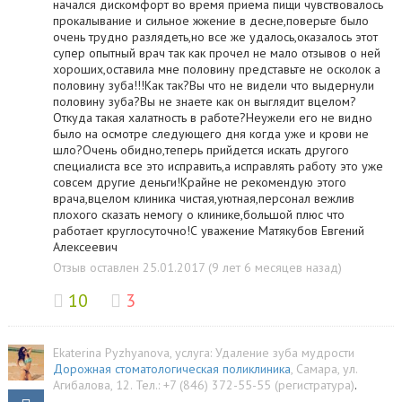
начался дискомфорт во время приема пищи чувствовалось
прокалывание и сильное жжение в десне,поверьте было
очень трудно разлядеть,но все же удалось,оказалось этот
супер опытный врач так как прочел не мало отзывов о ней
хороших,оставила мне половину представьте не осколок а
половину зуба!!!Как так?Вы что не видели что выдернули
половину зуба?Вы не знаете как он выглядит вцелом?
Откуда такая халатность в работе?Неужели его не видно
было на осмотре следующего дня когда уже и крови не
шло?Очень обидно,теперь прийдется искать другого
специалиста все это исправить,а исправлять работу это уже
совсем другие деньги!Крайне не рекомендую этого
врача,вцелом клиника чистая,уютная,персонал вежлив
плохого сказать немогу о клинике,большой плюс что
работает круглосуточно!С уважение Матякубов Евгений
Алексеевич
Отзыв оставлен 25.01.2017 (9 лет 6 месяцев назад)
10
3
Ekaterina Pyzhyanova
, услуга:
Удаление зуба мудрости
Дорожная стоматологическая поликлиника
,
Самара
,
ул.
Агибалова, 12
.
Тел.:
+7 (846) 372-55-55 (регистратура)
.