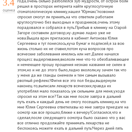
3.4
года,очень сильно разболелся зуб мудрости, от острой боли
решил в просторах интернета найти круглосуточную
оценка
стоматологическую клинику,нашел "Юрмакс"позвонил
спросил смогут ли принять,на что ответили работаем
круглосуточно без выходных и праздников,очень этому
порадовался и собрался в путь.Прибыв в клинику на Старой
Загоре составили договор,ну-думаю ладно уже не
нова.Вышла врач пригласила в кабинет Антонова Юлия
Сергеевна и тут понеслось,куча бумаг и подписей,я за всю
жизнь столько их не ставил,потом куча вопросов про
всяческие заболевания имелись или нет.Далее начался
процесс выдергивания,вкололи мне что-то обезбаливающее
и немеющее прошу прощения незнаю названия не силен в
этом,но и не до этого было,ладно вкололи,ну зачем так что
у меня да же гланды онемели и тем самым вызывало
рвотный рефлекс!Фигня все это пол беды,выдернули
наконец-то,выписали лекарств всяческих,правда их
употреблял мало показалось уж сильными для меня,уходя
спросил на этом все?Так как мне после завтра в дальний
путь ехать и каждый день не смогу посещать клинику,на что
мне Юлия Сергеевна ответила:вы ко мне завтра приедъте на
осмотр как все прошло,ближе к вечеру!Согласился,что и
сделал,после следующего осмотра было сказано что у вас
все отлично продолжайте принимать лекарства не
беспокоясь можете ехать в дальний путь!Через дней пять