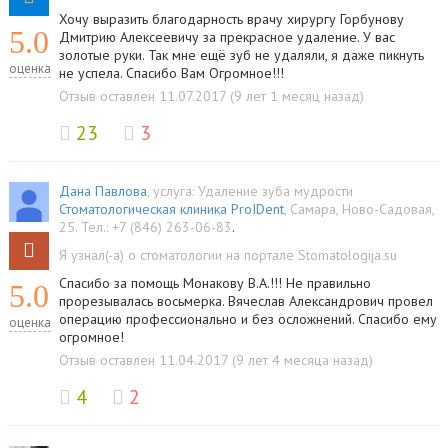
Хочу выразить благодарность врачу хирургу Горбунову
5.0
Дмитрию Алексеевичу за прекрасное удаление. У вас
золотые руки. Так мне ещё зуб не удаляли, я даже пикнуть
оценка
не успела. Спасибо Вам Огромное!!!
Отзыв оставлен 11.07.2017 (9 лет 1 месяц назад)
23
3
Дана Павлова
, услуга:
Удаление зуба мудрости
Стоматологическая клиника ProIDent
,
Самара
,
Ново-Садовая,
25
.
Тел.:
+7 (846) 263-06-83
.
Я узнал(-а) о стоматологии на портале Stomatologija.su
Спасибо за помощь Монакову В.А.!!! Не правильно
5.0
прорезывалась восьмерка. Вячеслав Александрович провел
операцию профессионально и без осложнений. Спасибо ему
оценка
огромное!
Отзыв оставлен 11.04.2017 (9 лет 4 месяца назад)
4
2