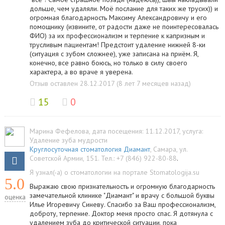
дольше, чем удаляли. Моё послание для таких же трусих)) и
огромная благодарность Максиму Александровичу и его
помощнику (извините, от радости даже не поинтересовалась
ФИО) за их профессионализм и терпение к капризным и
трусливым пациентам! Предстоит удаление нижней 8-ки
(ситуация с зубом сложнее), уже записана на приём. Я,
конечно, все равно боюсь, но только в силу своего
характера, а во враче я уверена.
Отзыв оставлен 28.12.2017 (8 лет 7 месяцев назад)
15
0
Марина Фефелова
, дата посещения: 11.12.2017
, услуга:
Удаление зуба мудрости
Круглосуточная стоматология Диамант
,
Самара
,
ул.
Советской Армии, 151
.
Тел.:
+7 (846) 922-80-88
.
Я узнал(-а) о стоматологии на портале Stomatologija.su
5.0
Выражаю свою признательность и огромную благодарность
замечательной клинике "Диамант" и врачу с большой буквы
оценка
Илье Игоревичу Синеву. Спасибо за Ваш профессионализм,
доброту, терпение. Доктор меня просто спас. Я дотянула с
удалением зуба до критической ситуации, пока