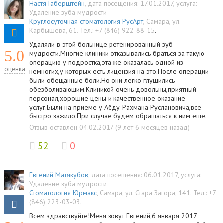
Настя Габерштейн
, дата посещения: 17.01.2017
, услуга:
Удаление зуба мудрости
Круглосуточная стоматология РусАрт
,
Самара
,
ул.
Карбышева, 61
.
Тел.:
+7 (846) 922-88-15
.
Удаляли в этой больнице ретенированный зуб
5.0
мудрости.Многие клиники отказывались браться за такую
операцию у подростка,эта же оказалась одной из
оценка
немногих,у которых есть лицензия на это.После операции
были обещанные боли.Но они легко глушились
обезболивающим.Клиникой очень довольны,приятный
персонал,хорошие цены и качественное оказание
услуг.Были на приеме у Абду-Рахмана Руслановича,все
быстро зажило.При случае будем обращаться к ним еще.
Отзыв оставлен 04.02.2017 (9 лет 6 месяцев назад)
52
0
Евгений Матякубов
, дата посещения: 06.01.2017
, услуга:
Удаление зуба мудрости
Стоматология Юрмакс
,
Самара
,
ул. Стара Загора, 141
.
Тел.:
+7
(846) 223-03-03
.
Всем здравствуйте!Меня зовут Евгений,6 января 2017