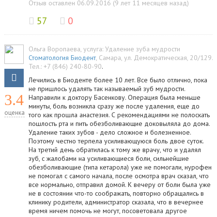
Отзыв оставлен 06.09.2016 (9 лет 11 месяцев назад)
57
0
Ольга Воропаева
, услуга:
Удаление зуба мудрости
Стоматология Биодент
,
Самара
,
ул. Демократическая, 20/129
.
Тел.:
+7 (846) 240-80-90
.
Лечились в Биоденте более 10 лет. Все было отлично, пока
не пришлось удалять так называемый зуб мудрости.
3.4
Направили к доктору Басенкову. Операция была меньше
минуты, боль возникла сразу же после удаления, еще до
оценка
того как прошла анастезия. С рекомендациями не полоскать
пошлость рта и пить обезболивающие доковыляла до дома.
Удаление таких зубов - дело сложное и болезненное.
Поэтому честно терпела усиливающуюся боль двое суток.
На третий день обратилась к тому же врачу, что и удалял
зуб, с жалобами на усиливающиеся боли, сильнейшие
обезболивающие (типа кетарола) уже не помогали, нурофен
не помогал с самого начала, после осмотра врач сказал, что
все нормально, отправил домой. К вечеру от боли была уже
не в состоянии что-то соображать, повторно обращались в
клинику родители, администратор сказала, что в вечернее
время ничем помочь не могут, посоветовала другое