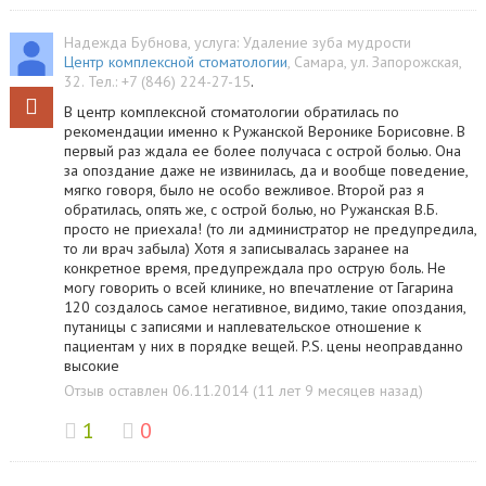
Надежда Бубнова
, услуга:
Удаление зуба мудрости
Центр комплексной стоматологии
,
Самара
,
ул. Запорожская,
32
.
Тел.:
+7 (846) 224-27-15
.
В центр комплексной стоматологии обратилась по
рекомендации именно к Ружанской Веронике Борисовне. В
первый раз ждала ее более получаса с острой болью. Она
за опоздание даже не извинилась, да и вообще поведение,
мягко говоря, было не особо вежливое. Второй раз я
обратилась, опять же, с острой болью, но Ружанская В.Б.
просто не приехала! (то ли администратор не предупредила,
то ли врач забыла) Хотя я записывалась заранее на
конкретное время, предупреждала про острую боль. Не
могу говорить о всей клинике, но впечатление от Гагарина
120 создалось самое негативное, видимо, такие опоздания,
путаницы с записями и наплевательское отношение к
пациентам у них в порядке вещей. P.S. цены неоправданно
высокие
Отзыв оставлен 06.11.2014 (11 лет 9 месяцев назад)
1
0