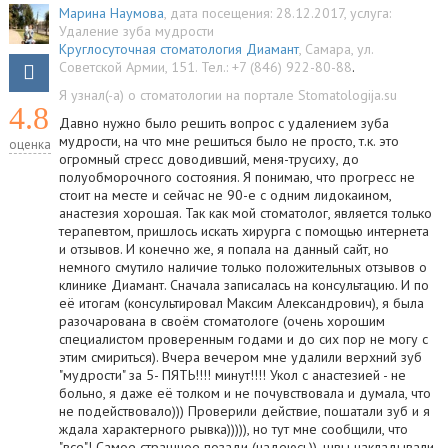
Марина Наумова
, дата посещения: 28.12.2017
, услуга:
Удаление зуба мудрости
Круглосуточная стоматология Диамант
,
Самара
,
ул.
Советской Армии, 151
.
Тел.:
+7 (846) 922-80-88
.
Я узнал(-а) о стоматологии на портале Stomatologija.su
4.8
Давно нужно было решить вопрос с удалением зуба
мудрости, на что мне решиться было не просто, т.к. это
оценка
огромный стресс доводивший, меня-трусиху, до
полуобморочного состояния. Я понимаю, что прогресс не
стоит на месте и сейчас не 90-е с одним лидокаином,
анастезия хорошая. Так как мой стоматолог, является только
терапевтом, пришлось искать хирурга с помощью интернета
и отзывов. И конечно же, я попала на данный сайт, но
немного смутило наличие только положительных отзывов о
клинике Диамант. Сначала записалась на консультацию. И по
её итогам (консультировал Максим Александрович), я была
разочарована в своём стоматологе (очень хорошим
специалистом проверенным годами и до сих пор не могу с
этим смириться). Вчера вечером мне удалили верхний зуб
"мудрости" за 5- ПЯТЬ!!!! минут!!!! Укол с анастезией - не
больно, я даже её толком и не почувствовала и думала, что
не подействовало))) Проверили действие, пошатали зуб и я
ждала характерного рывка))))), но тут мне сообщили, что
"все"! Самое страшное позади (надеюсь)), швы накладывали