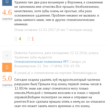
Удаляла там два раза восьмерки у Воронина, к сожалению
не запомнила имя отчество.Все прошло безболезненно,
4.6
качественно, хотя зубы очень не простые, оба раза
осложненное удаление. Проблем никаких не вызвало. и
оценка
цены намного ниже, чем в других стоматологических
клиниках.
Отзыв оставлен 12.01.2017 (9 лет 7 месяцев назад)
4
1
Ekaterina Sazonova
, дата посещения: 22.12.2016
, услуга:
Удаление зуба мудрости
Стоматологическая поликлиника №7
,
Самара
,
ул.
Владимирская, 21
.
Тел.:
+7 (846) 336-15-59
.
Я узнал(-а) о стоматологии на портале Stomatologija.su
5.0
Сегодня ходила удалять зуб мудрости,который частично
разрушен был( Пришла под конец первой смены часов в
оценка
12.00.Не знаю как зовут стоматолога могу только
описать.Молодой с темными воосами и в очках с черной
оправой.Вобщем посмотрел он меня и отправил на
рентген.Я все сделала пришла опять к нему,но он отказался
скал что может занять много времени а это конец