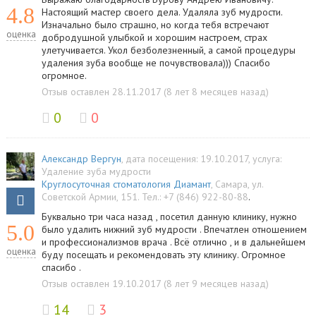
4.8
Настоящий мастер своего дела. Удаляла зуб мудрости.
Изначально было страшно, но когда тебя встречают
оценка
добродушной улыбкой и хорошим настроем, страх
улетучивается. Укол безболезненный, а самой процедуры
удаления зуба вообще не почувствовала))) Спасибо
огромное.
Отзыв оставлен 28.11.2017 (8 лет 8 месяцев назад)
0
0
Александр Вергун
, дата посещения: 19.10.2017
, услуга:
Удаление зуба мудрости
Круглосуточная стоматология Диамант
,
Самара
,
ул.
Советской Армии, 151
.
Тел.:
+7 (846) 922-80-88
.
Буквально три часа назад , посетил данную клинику, нужно
5.0
было удалить нижний зуб мудрости . Впечатлен отношением
и профессионализмов врача . Всё отлично , и в дальнейшем
оценка
буду посещать и рекомендовать эту клинику. Огромное
спасибо .
Отзыв оставлен 19.10.2017 (8 лет 9 месяцев назад)
14
3