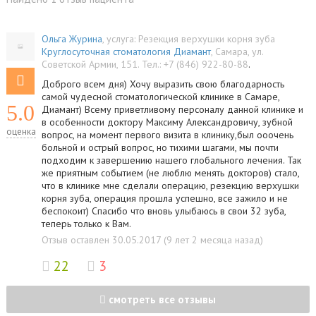
Ольга Журина
, услуга:
Резекция верхушки корня зуба
Круглосуточная стоматология Диамант
,
Самара
,
ул.
Советской Армии, 151
.
Тел.:
+7 (846) 922-80-88
.
Доброго всем дня) Хочу выразить свою благодарность
самой чудесной стоматологической клинике в Самаре,
5.0
Диамант) Всему приветливому персоналу данной клинике и
в особенности доктору Максиму Александровичу, зубной
оценка
вопрос, на момент первого визита в клинику,был ооочень
больной и острый вопрос, но тихими шагами, мы почти
подходим к завершению нашего глобального лечения. Так
же приятным событием (не люблю менять докторов) стало,
что в клинике мне сделали операцию, резекцию верхушки
корня зуба, операция прошла успешно, все зажило и не
беспокоит) Спасибо что вновь улыбаюсь в свои 32 зуба,
теперь только к Вам.
Отзыв оставлен 30.05.2017 (9 лет 2 месяца назад)
22
3
смотреть все отзывы