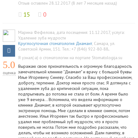
Отзыв оставлен 28.12.2017 (8 лет 7 месяцев назад)
15
0
Марина Фефелова
, дата посещения: 11.12.2017
, услуга:
Удаление зуба мудрости
Круглосуточная стоматология Диамант
,
Самара
,
ул.
Советской Армии, 151
.
Тел.:
+7 (846) 922-80-88
.
Я узнал(-а) о стоматологии на портале Stomatologija.su
5.0
Выражаю свою признательность и огромную благодарность
замечательной клинике "Диамант" и врачу с большой буквы
оценка
Илье Игоревичу Синеву. Спасибо за Ваш профессионализм,
доброту, терпение. Доктор меня просто спас. Я дотянула с
удалением зуба до критической ситуации, пока
подпрыгивать до потолка не стала от боли. А время было
уже 9 вечера... Вспомнила, что видела информацию о
клинике Диамант, в которой оказывают круглосуточно
экстренную помощь. Мне сделали в клинике снимок, потом
анестезию. Илья Игоревич так быстро и профессионально
удалил мне проблемный зуб мудрости, что я просто
поверить не могла. Потом мне подробно рассказали, что
делать, чтобы не возникло осложнений. Дали памятку, в