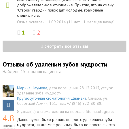
доброжелательное отношение. Приятно, что на смену
"Старой" гвардии приходят молодые, грамотные
специалисты.
Отзыв оставлен 11.09.2014 (11 лет 11 месяцев назад)
1
2
смотреть все отзывы
Отзывы об удалении зубов мудрости
Найдено 15 отзывов пациента
Марина Наумова
, дата посещения: 28.12.2017
, услуга:
Удаление зуба мудрости
Круглосуточная стоматология Диамант
,
Самара
,
ул.
Советской Армии, 151
.
Тел.:
+7 (846) 922-80-88
.
Я узнал(-а) о стоматологии на портале Stomatologija.su
4.8
Давно нужно было решить вопрос с удалением зуба
мудрости, на что мне решиться было не просто, т.к. это
оценка