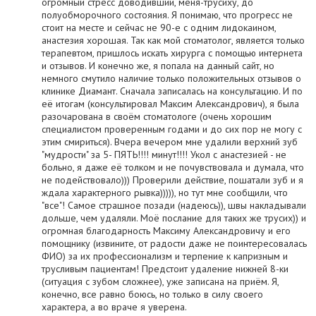
огромный стресс доводивший, меня-трусиху, до
полуобморочного состояния. Я понимаю, что прогресс не
стоит на месте и сейчас не 90-е с одним лидокаином,
анастезия хорошая. Так как мой стоматолог, является только
терапевтом, пришлось искать хирурга с помощью интернета
и отзывов. И конечно же, я попала на данный сайт, но
немного смутило наличие только положительных отзывов о
клинике Диамант. Сначала записалась на консультацию. И по
её итогам (консультировал Максим Александрович), я была
разочарована в своём стоматологе (очень хорошим
специалистом проверенным годами и до сих пор не могу с
этим смириться). Вчера вечером мне удалили верхний зуб
"мудрости" за 5- ПЯТЬ!!!! минут!!!! Укол с анастезией - не
больно, я даже её толком и не почувствовала и думала, что
не подействовало))) Проверили действие, пошатали зуб и я
ждала характерного рывка))))), но тут мне сообщили, что
"все"! Самое страшное позади (надеюсь)), швы накладывали
дольше, чем удаляли. Моё послание для таких же трусих)) и
огромная благодарность Максиму Александровичу и его
помощнику (извините, от радости даже не поинтересовалась
ФИО) за их профессионализм и терпение к капризным и
трусливым пациентам! Предстоит удаление нижней 8-ки
(ситуация с зубом сложнее), уже записана на приём. Я,
конечно, все равно боюсь, но только в силу своего
характера, а во враче я уверена.