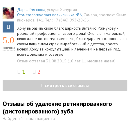
Дарья Грязнова
, услуга:
Хирургия
Стоматологическая поликлиника №6
,
Самара
,
проспект Юных
пионеров, 141
.
Тел.:
+7 (846) 993-20-56
.
Хочу выразить свою благодарность Виталию Ижмукову -
реальный профессионал своего дела! Очень внимательный,
5.0
никогда не посоветует лишнего, благодаря его отношению к
своим пациентам страх, выработанный с детства, просто
оценка
исчез! Хожу за консультацией и лечением не первый год,
всем довольна и советую!
Отзыв оставлен 31.08.2015 (10 лет 11 месяцев назад)
1
2
смотреть все отзывы
Отзывы об удаление ретинированного
(дистопированного) зуба
Найдено 1 отзыв пациента