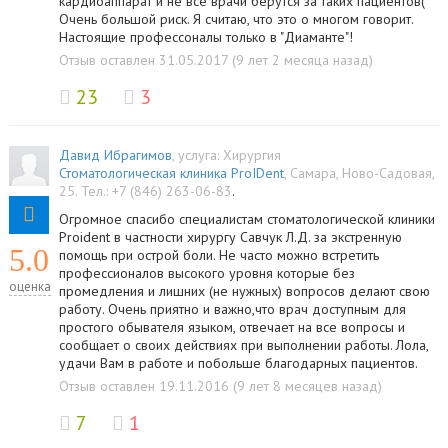
кардиоаппарат и не все врачи берутся за таких пациентов(
Очень большой риск. Я считаю, что это о многом говорит.
Настоящие профессоналы только в "Диаманте"!
Отзыв оставлен 31.05.2017 (9 лет 2 месяца назад)
23
3
Давид Ибрагимов
, услуга:
Хирургия
Стоматологическая клиника ProIDent
,
Самара
,
Ново-Садовая,
25
.
Тел.:
+7 (846) 263-06-83
.
Огромное спасибо специалистам стоматологической клиники
Proident в частности хирургу Савчук Л.Д. за экстренную
5.0
помощь при острой боли. Не часто можно встретить
профессионалов высокого уровня которые без
оценка
промедления и лишних (не нужных) вопросов делают свою
работу. Очень приятно и важно,что врач доступным для
простого обывателя языком, отвечает на все вопросы и
сообщает о своих действиях при выполнении работы. Лола,
удачи Вам в работе и побольше благодарных пациентов.
Отзыв оставлен 19.11.2016 (9 лет 8 месяцев назад)
7
1