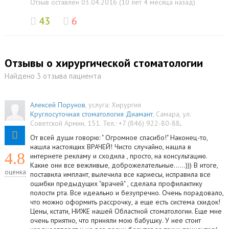
Отзыв оставлен 03.04.2016 (10 лет 4 месяца назад)
43
6
Отзывы о хирургической стоматологии
Найдено 3 отзыва пациента
Алексей Порунов
, услуга:
Хирургия
Круглосуточная стоматология Диамант
,
Самара
,
ул.
Советской Армии, 151
.
Тел.:
+7 (846) 922-80-88
.
От всей души говорю: " Огромное спасибо!" Наконец-то,
нашла настоящих ВРАЧЕЙ! Чисто случайно, нашла в
4.8
интернете рекламу и сходила , просто, на консультацию.
Какие они все вежливые, доброжелательные......))) В итоге,
оценка
поставила имплант, вылечила все кариесы, исправила все
ошибки предыдущих "врачей" , сделала профилактику
полости рта. Все идеально и безупречно. Очень порадовало,
что можно оформить рассрочку, а еще есть система скидок!
Цены, кстати, НИЖЕ нашей Областной стоматологии. Еще мне
очень приятно, что приняли мою бабушку. У нее стоит