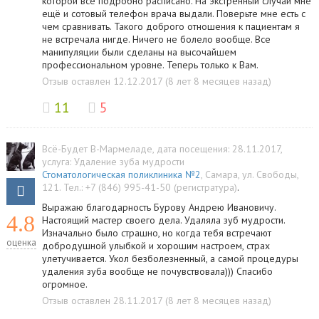
которой все подробно расписано. На экстренный случай мне
ещё и сотовый телефон врача выдали. Поверьте мне есть с
чем сравнивать. Такого доброго отношения к пациентам я
не встречала нигде. Ничего не болело вообще. Все
манипуляции были сделаны на высочайшем
профессиональном уровне. Теперь только к Вам.
Отзыв оставлен 12.12.2017 (8 лет 8 месяцев назад)
11
5
Всё-Будет В-Мармеладе
, дата посещения: 28.11.2017
,
услуга:
Удаление зуба мудрости
Стоматологическая поликлиника №2
,
Самара
,
ул. Свободы,
121
.
Тел.:
+7 (846) 995-41-50 (регистратура)
.
Выражаю благодарность Бурову Андрею Ивановичу.
4.8
Настоящий мастер своего дела. Удаляла зуб мудрости.
Изначально было страшно, но когда тебя встречают
оценка
добродушной улыбкой и хорошим настроем, страх
улетучивается. Укол безболезненный, а самой процедуры
удаления зуба вообще не почувствовала))) Спасибо
огромное.
Отзыв оставлен 28.11.2017 (8 лет 8 месяцев назад)