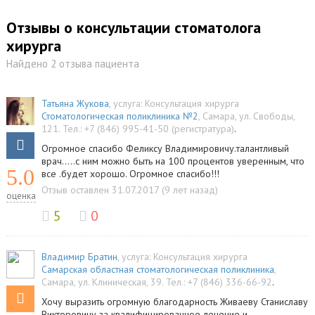
Отзывы о консультации стоматолога
хирурга
Найдено 2 отзыва пациента
Татьяна Жукова
, услуга:
Консультация хирурга
Стоматологическая поликлиника №2
,
Самара
,
ул. Свободы,
121
.
Тел.:
+7 (846) 995-41-50 (регистратура)
.
Огромное спасибо Феликсу Владимировичу.талантливый
врач.....с ним можно быть на 100 процентов уверенным, что
5.0
все .будет хорошо. Огромное спасибо!!!
Отзыв оставлен 31.07.2017 (9 лет назад)
оценка
5
0
Владимир Братин
, услуга:
Консультация хирурга
Самарская областная стоматологическая поликлиника
,
Самара
,
ул. Клиническая, 39
.
Тел.:
+7 (846) 336-66-92
.
Хочу выразить огромную благодарность Живаеву Станиславу
Викторовичу за квалифицированное лечение и