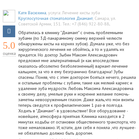
Катя Васюхина
, услуга:
Лечение кисты зуба
Круглосуточная стоматология Диамант
,
Самара
,
ул.
Советской Армии, 151
.
Тел.:
+7 (846) 922-80-88
.
Обратилась в клинику "Диамант" с очень проблемными
зубами (по 3Д-панарамному снимку верхней челюсти
5.0
обнаружены кисты на корнях зубов). Думала уже, что без
хирургического лечения не обойтись, а то и удалять их
оценка
придется. Но доктор Зыбин Максим Александрович
предложил мне альтернативный (и как впоследствии
оказалось-абсолютно безболезненный) вариант-лечение
кальцием, за что я ему безгранично благодарна! Зубы
спасены. Поняв, что с этим доктором бояться нечего, решила
и остальные проблемы с зубами, такие как мелкий кариес и
удаление зуба мудрости. Любовь Максима Александровича
к своему делу, умелые руки и искренне желание помочь-
заметны невооруженным глазом. Даже жаль,что мои визиты
теперь сведутся к профилактическим 1 раз-в полгода.
Ходить в "Диамант"- в удовольствие! Все оборудование -
новейшее, атмосфера приятная. Клиника находится в 2
минутах ходьбы от остановки общественного транспорта, что
тоже немаловажно. И, кстати, для себя я поняла ,что лучшее-
не обязательно должно быть дорогим.