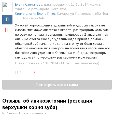
Елена Салманова
, дата посещения: 13.10.2014
, услуга:
Удаление ретинированного зуба
Стоматология Елена Плюс
,
Самара
,
ул. Пензенская, 65а
.
Тел.:
+7 (846) 247-89-46
.
Ужасный хирург.ходила удалять зуб мудрости так она не
смогла мне даже анастезию вколоть раз тридцать кольнула
не разу не попала, а заплатить пришлось за 2 анастезии.так
она и не смогла мне зуб удалить.когда пришла домой и
обколытый зуб начал отходить на стенку от боли лезла и
обезболивающие типа которой не помогали.в итоге мне его
благополучно удалили в Калинина.а ещё администраторы
там дурные- по нескольку раз карточку мою теряли.
Отзыв оставлен 23.10.2014 (11 лет 9 месяцев назад)
1
2
смотреть все отзывы
Отзывы об апикоэктомии (резекция
верхушки корня зуба)
Найдено 1 отзыв пациента