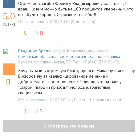
Огромное спасибо Феликсу Владимировичу.талантливый
врач.....с ним можно быть на 100 процентов уверенным, что
5.0
все .будет хорошо. Огромное спасибо!!!
Отзыв оставлен 31.07.2017 (9 лет назад)
оценка
5
0
Владимир Братин
, услуга:
Консультация хирурга
Самарская областная стоматологическая поликлиника
,
Самара
,
ул. Клиническая, 39
.
Тел.:
+7 (846) 336-66-92
.
Хочу выразить огромную благодарность Живаеву Станиславу
Викторовичу за квалифицированное лечение и
доброжелательное отношение. Приятно, что на смену
"Старой" гвардии приходят молодые, грамотные
специалисты.
Отзыв оставлен 11.09.2014 (11 лет 11 месяцев назад)
1
2
смотреть все отзывы