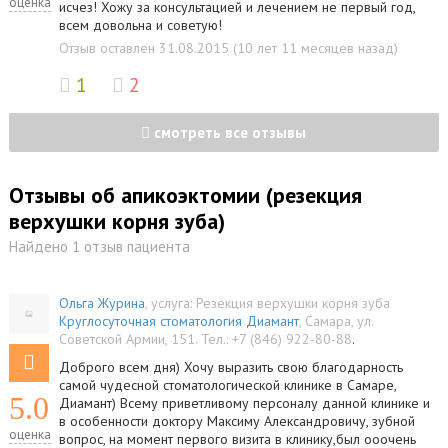
оценка
исчез! Хожу за консультацией и лечением не первый год,
всем довольна и советую!
Отзыв оставлен 31.08.2015 (10 лет 11 месяцев назад)
1
2
смотреть все отзывы
Отзывы об апикоэктомии (резекция
верхушки корня зуба)
Найдено 1 отзыв пациента
Ольга Журина
, услуга:
Резекция верхушки корня зуба
Круглосуточная стоматология Диамант
,
Самара
,
ул.
Советской Армии, 151
.
Тел.:
+7 (846) 922-80-88
.
Доброго всем дня) Хочу выразить свою благодарность
самой чудесной стоматологической клинике в Самаре,
5.0
Диамант) Всему приветливому персоналу данной клинике и
в особенности доктору Максиму Александровичу, зубной
оценка
вопрос, на момент первого визита в клинику,был ооочень