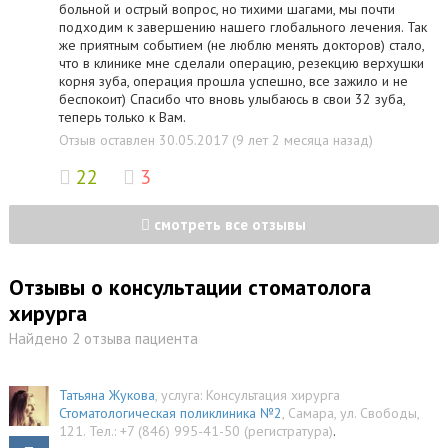
больной и острый вопрос, но тихими шагами, мы почти
подходим к завершению нашего глобального лечения. Так
же приятным событием (не люблю менять докторов) стало,
что в клинике мне сделали операцию, резекцию верхушки
корня зуба, операция прошла успешно, все зажило и не
беспокоит) Спасибо что вновь улыбаюсь в свои 32 зуба,
теперь только к Вам.
Отзыв оставлен 30.05.2017 (9 лет 2 месяца назад)
22
3
смотреть все отзывы
Отзывы о консультации стоматолога
хирурга
Найдено 2 отзыва пациента
Татьяна Жукова
, услуга:
Консультация хирурга
Стоматологическая поликлиника №2
,
Самара
,
ул. Свободы,
121
.
Тел.:
+7 (846) 995-41-50 (регистратура)
.