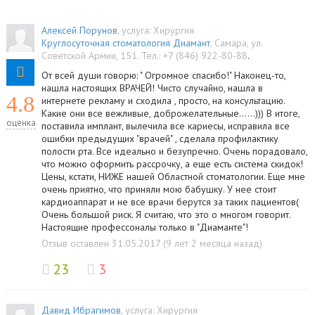
Алексей Порунов
, услуга:
Хирургия
Круглосуточная стоматология Диамант
,
Самара
,
ул.
Советской Армии, 151
.
Тел.:
+7 (846) 922-80-88
.
От всей души говорю: " Огромное спасибо!" Наконец-то,
нашла настоящих ВРАЧЕЙ! Чисто случайно, нашла в
4.8
интернете рекламу и сходила , просто, на консультацию.
Какие они все вежливые, доброжелательные......))) В итоге,
оценка
поставила имплант, вылечила все кариесы, исправила все
ошибки предыдущих "врачей" , сделала профилактику
полости рта. Все идеально и безупречно. Очень порадовало,
что можно оформить рассрочку, а еще есть система скидок!
Цены, кстати, НИЖЕ нашей Областной стоматологии. Еще мне
очень приятно, что приняли мою бабушку. У нее стоит
кардиоаппарат и не все врачи берутся за таких пациентов(
Очень большой риск. Я считаю, что это о многом говорит.
Настоящие профессоналы только в "Диаманте"!
Отзыв оставлен 31.05.2017 (9 лет 2 месяца назад)
23
3
Давид Ибрагимов
, услуга:
Хирургия