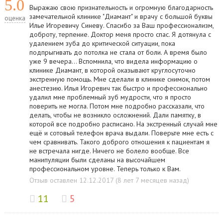
5.0
Выражаю свою признательность и огромную благодарность
замечательной клинике "Диамант" и врачу с большой буквы
оценка
Илье Игоревичу Синеву. Спасибо за Ваш профессионализм,
доброту, терпение. Доктор меня просто спас. Я дотянула с
удалением зуба до критической ситуации, пока
подпрыгивать до потолка не стала от боли. А время было
уже 9 вечера... Вспомнила, что видела информацию о
клинике Диамант, в которой оказывают круглосуточно
экстренную помощь. Мне сделали в клинике снимок, потом
анестезию. Илья Игоревич так быстро и профессионально
удалил мне проблемный зуб мудрости, что я просто
поверить не могла. Потом мне подробно рассказали, что
делать, чтобы не возникло осложнений. Дали памятку, в
которой все подробно расписано. На экстренный случай мне
ещё и сотовый телефон врача выдали. Поверьте мне есть с
чем сравнивать. Такого доброго отношения к пациентам я
не встречала нигде. Ничего не болело вообще. Все
манипуляции были сделаны на высочайшем
профессиональном уровне. Теперь только к Вам.
Отзыв оставлен 12.12.2017 (8 лет 7 месяцев назад)
11
5