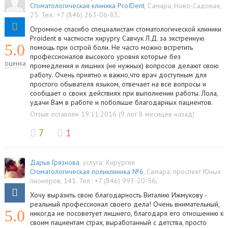
Стоматологическая клиника ProIDent
,
Самара
,
Ново-Садовая,
25
.
Тел.:
+7 (846) 263-06-83
.
Огромное спасибо специалистам стоматологической клиники
Proident в частности хирургу Савчук Л.Д. за экстренную
5.0
помощь при острой боли. Не часто можно встретить
профессионалов высокого уровня которые без
оценка
промедления и лишних (не нужных) вопросов делают свою
работу. Очень приятно и важно,что врач доступным для
простого обывателя языком, отвечает на все вопросы и
сообщает о своих действиях при выполнении работы. Лола,
удачи Вам в работе и побольше благодарных пациентов.
Отзыв оставлен 19.11.2016 (9 лет 8 месяцев назад)
7
1
Дарья Грязнова
, услуга:
Хирургия
Стоматологическая поликлиника №6
,
Самара
,
проспект Юных
пионеров, 141
.
Тел.:
+7 (846) 993-20-56
.
Хочу выразить свою благодарность Виталию Ижмукову -
реальный профессионал своего дела! Очень внимательный,
5.0
никогда не посоветует лишнего, благодаря его отношению к
своим пациентам страх, выработанный с детства, просто