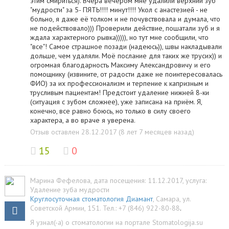
этим смириться). Вчера вечером мне удалили верхний зуб
"мудрости" за 5- ПЯТЬ!!!! минут!!!! Укол с анастезией - не
больно, я даже её толком и не почувствовала и думала, что
не подействовало))) Проверили действие, пошатали зуб и я
ждала характерного рывка))))), но тут мне сообщили, что
"все"! Самое страшное позади (надеюсь)), швы накладывали
дольше, чем удаляли. Моё послание для таких же трусих)) и
огромная благодарность Максиму Александровичу и его
помощнику (извините, от радости даже не поинтересовалась
ФИО) за их профессионализм и терпение к капризным и
трусливым пациентам! Предстоит удаление нижней 8-ки
(ситуация с зубом сложнее), уже записана на приём. Я,
конечно, все равно боюсь, но только в силу своего
характера, а во враче я уверена.
Отзыв оставлен 28.12.2017 (8 лет 7 месяцев назад)
15
0
Марина Фефелова
, дата посещения: 11.12.2017
, услуга:
Удаление зуба мудрости
Круглосуточная стоматология Диамант
,
Самара
,
ул.
Советской Армии, 151
.
Тел.:
+7 (846) 922-80-88
.
Я узнал(-а) о стоматологии на портале Stomatologija.su