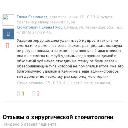
Елена Салманова
, дата посещения: 13.10.2014
, услуга:
Удаление ретинированного зуба
Стоматология Елена Плюс
,
Самара
,
ул. Пензенская, 65а
.
Тел.:
+7 (846) 247-89-46
.
Ужасный хирург.ходила удалять зуб мудрости так она не
смогла мне даже анастезию вколоть раз тридцать кольнула
не разу не попала, а заплатить пришлось за 2 анастезии.так
она и не смогла мне зуб удалить.когда пришла домой и
обколытый зуб начал отходить на стенку от боли лезла и
обезболивающие типа которой не помогали.в итоге мне его
благополучно удалили в Калинина.а ещё администраторы
там дурные- по нескольку раз карточку мою теряли.
Отзыв оставлен 23.10.2014 (11 лет 9 месяцев назад)
1
2
Отзывы о хирургической стоматологии
Найдено 3 отзыва пациента