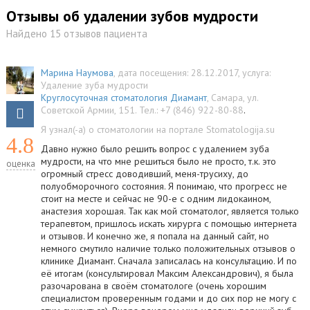
Отзывы об удалении зубов мудрости
Найдено 15 отзывов пациента
Марина Наумова
, дата посещения: 28.12.2017
, услуга:
Удаление зуба мудрости
Круглосуточная стоматология Диамант
,
Самара
,
ул.
Советской Армии, 151
.
Тел.:
+7 (846) 922-80-88
.
Я узнал(-а) о стоматологии на портале Stomatologija.su
4.8
Давно нужно было решить вопрос с удалением зуба
мудрости, на что мне решиться было не просто, т.к. это
оценка
огромный стресс доводивший, меня-трусиху, до
полуобморочного состояния. Я понимаю, что прогресс не
стоит на месте и сейчас не 90-е с одним лидокаином,
анастезия хорошая. Так как мой стоматолог, является только
терапевтом, пришлось искать хирурга с помощью интернета
и отзывов. И конечно же, я попала на данный сайт, но
немного смутило наличие только положительных отзывов о
клинике Диамант. Сначала записалась на консультацию. И по
её итогам (консультировал Максим Александрович), я была
разочарована в своём стоматологе (очень хорошим
специалистом проверенным годами и до сих пор не могу с