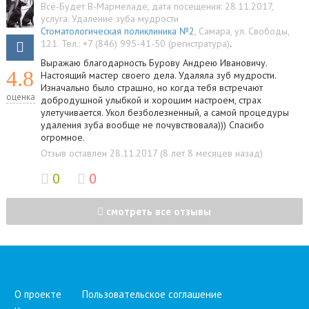
Всё-Будет В-Мармеладе
, дата посещения: 28.11.2017
,
услуга:
Удаление зуба мудрости
Стоматологическая поликлиника №2
,
Самара
,
ул. Свободы,
121
.
Тел.:
+7 (846) 995-41-50 (регистратура)
.
Выражаю благодарность Бурову Андрею Ивановичу.
4.8
Настоящий мастер своего дела. Удаляла зуб мудрости.
Изначально было страшно, но когда тебя встречают
оценка
добродушной улыбкой и хорошим настроем, страх
улетучивается. Укол безболезненный, а самой процедуры
удаления зуба вообще не почувствовала))) Спасибо
огромное.
Отзыв оставлен 28.11.2017 (8 лет 8 месяцев назад)
0
0
смотреть все отзывы
О проекте
Пользовательское соглашение