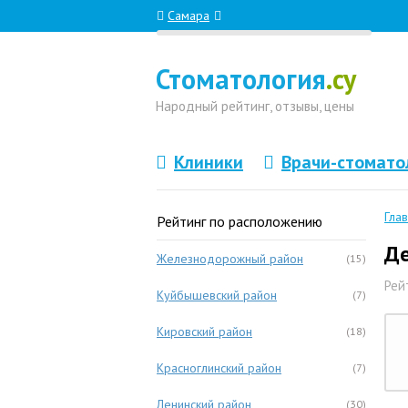
Самара
Стоматология
.су
Народный
рейтинг, отзывы
, цены
Клиники
Врачи-стомато
Гла
Рейтинг по расположению
Де
Железнодорожный район
(15)
Рей
Куйбышевский район
(7)
Кировский район
(18)
Красноглинский район
(7)
Ленинский район
(30)