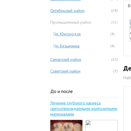
В
Октябрьский район
(29)
Промышленный район
(32)
м. Юнгородок
(3)
м. Безымянка
(4)
Самарский район
(12)
Де
Советский район
(7)
Най
До и после
Лечение глубокого кариеса
светоотверждаемыми композитными
материалами