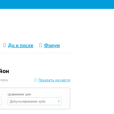
До и после
Форум
йон
амары
Показать на карте
сравнение цен