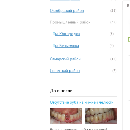
В
Октябрьский район
(29)
Промышленный район
(32)
м. Юнгородок
(3)
м. Безымянка
(4)
Самарский район
(12)
Советский район
(7)
До и после
Отсутствие зуба на нижней челюсти
Восстановление зуба на нижней