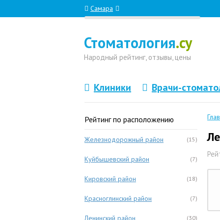
Самара
Стоматология
.су
Народный
рейтинг, отзывы
, цены
Клиники
Врачи-стомато
Гла
Рейтинг по расположению
Ле
Железнодорожный район
(15)
Рей
Куйбышевский район
(7)
Кировский район
(18)
Красноглинский район
(7)
Ленинский район
(30)