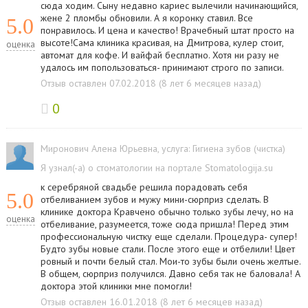
сюда ходим. Сыну недавно кариес вылечили начинающийся,
жене 2 пломбы обновили. А я коронку ставил. Все
5.0
понравилось. И цена и качество! Врачебный штат просто на
высоте!Сама клиника красивая, на Дмитрова, кулер стоит,
оценка
автомат для кофе. И вайфай бесплатно. Хотя ни разу не
удалось им попользоваться- принимают строго по записи.
Отзыв оставлен 07.02.2018 (8 лет 6 месяцев назад)
0
Миронович Алена Юрьевна
, услуга:
Гигиена зубов (чистка)
Я узнал(-а) о стоматологии на портале Stomatologija.su
к серебряной свадьбе решила порадовать себя
5.0
отбеливанием зубов и мужу мини-сюрприз сделать. В
клинике доктора Кравчено обычно только зубы лечу, но на
оценка
отбеливание, разумеется, тоже сюда пришла! Перед этим
профессиональную чистку еще сделали. Процедура- супер!
Будто зубы новые стали. После этого еще и отбелили! Цвет
ровный и почти белый стал. Мои-то зубы были очень желтые.
В общем, сюрприз получился. Давно себя так не баловала! А
доктора этой клиники мне помогли!
Отзыв оставлен 16.01.2018 (8 лет 6 месяцев назад)