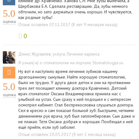
клинике др. Кравченко. Ханова С.Н. Мне зубы вылечила, а
Щербакова Е.А. Сделала реставрацию. Да, зубы немного
5.0
обточили, но зато держаться очень хорошо. И чувствуются,
как родные зубы!
оценка
Отзыв оставлен 07.11.2017 (8 лет 9 месяцев назад)
0
Денис Журавлев
, услуга:
Лечение кариеса
Я узнал(-а) о стоматологии на портале Stomatologija.su
Ну вот и наступило время лечения зубиков нашему
драгоценному сынульке. Найти хорошую стоматологию,
было не трудно. У друга двое деток и они на протяжении
5.0
трех лет посещают клинику доктора Кравченко. Детский
врач стоматолог Оксана Владимировна приняла нас с
оценка
улыбкой на устах. Сын сразу к ней подошел и с интересом
осмотрел кабинет. Стал беспрекословна слушаться доктора.
Сел в кресло и сам показал больной зуб. Быстрыми, четкими
движениями рук врача, зуб был запломбирован. Сын даже и
не плакал. Тетя Оксана добрая и хорошая. Пообещал к ней
ещё прийти, если зуб заболит.
Отзыв оставлен 20.05.2017 (9 лет 2 месяца назад)