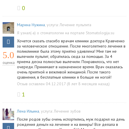
0
Марина Нужина
, услуга:
Лечение пульпита
Я узнал(-а) о стоматологии на портале Stomatologija.su
Хочется сказать спасибо врачам клиники доктора Кравченко
за человеческое отношение. После многолетнего лечения в
поликлинике была этому приятно удивлена! Мне там не
5.0
вылечили пульпит, обратилась сюда за помощью. За 4
приема десна полностью вылечили. Понравилось, что нет
оценка
очереди. Принимают в назначенное время. Врач оказалась
очень приятной и вежливой женщиной. После такого
сравнения, в бесплатные клиники я больше ни ногой!
Отзыв оставлен 04.12.2017 (8 лет 8 месяцев назад)
1
Лена Ильина
, услуга:
Лечение зубов
После родов зубы очень испортились, муж подарил на день
рождения деньги на лечение и на виниры! Все делала в