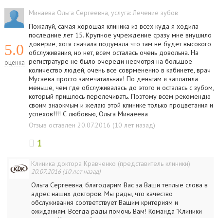
Минаева Ольга Сергеевна
, услуга:
Лечение зубов
Пожалуй, самая хорошая клиника из всех куда я ходила
последние лет 15. Крупное учреждение сразу мне внушило
доверие, хотя сначала подумала что там не будет высокого
5.0
обслуживания, но нет, всем осталась очень довольна. На
регистратуре не было очереди несмотря на большое
оценка
количество людей, очень все соврмененно в кабинете, врач
Мусаева просто замечатальная! По деньгам я заплатила
меньше, чем где обслуживалась до этого и осталась с зубом,
который пришлось перелечивать. Поэтому всем рекомендю
своим знаокмым и желаю этой клинике только процветания и
успехов!!!! С любовью, Ольга Минаеева
Отзыв оставлен 20.07.2016 (10 лет назад)
1
Клиника доктора Кравченко (представитель клиники)
20.07.2016 (10 лет назад)
Ольга Сергеевна, благодарим Вас за Ваши теплые слова в
адрес наших докторов. Мы рады, что качество
обслуживания соответствует Вашим критериям и
ожиданиям. Всегда рады помочь Вам! Команда "Клиники