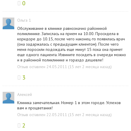
0
Ольга 1
Обслуживание в клинике равнозначно районнной
поликлинике. Запислась на прием на 10.00. Просидела в
коридоре до 10.15, после чего наконец-то появилась врач
(она задаржалась с предыдущим клиентом). После чего
меня поросили подождать еще минут 15 пока она примет
еще одного пациента. Извините посидеть в очереди можно
и в районной поликлинике и гораздо дешевле!
Отзыв оставлен 24.05.2011 (15 лет 2 месяца назад)
3
Алексей
Клиника замечательная. Номер 1 в этом городе. Успехов
вам и процветания!
Отзыв оставлен 22.05.2011 (15 лет 2 месяца назад)
2