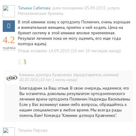
Татьяна Сабитова
, дата посещения: 05.09.2015
, услуга:
Металлические брекеты
В этой клинике хожу к ортодонту Полянчич, очень хорошая
и внимательная женщина, приятно к ней ходить. Цена на
брекет систему в этой клинике вполне приемлемая.
4.2
Результат лечения пока не могу оценить, его еще года
полтора ждать)
оценка
Отзыв оставлен 14.09.2015 (10 лет 10 месяцев назад)
3
Клиника доктора Кравченко (представитель клиники)
01.07.2016 (10 лет 1 месяц назад)
Благодарим за Ваш отзыв. В свою очередь, надеемся, что
Вы останетесь довольны результатом ортодонтического
лечения врача-ортодонта Полянчич Надежды Васильевны.
Если у Вас возникнут какие-либо вопросы, обращайтесь к
нашим специалистам в любое время. Мы всегда рады
помочь Вам! Команда "Клиники доткора Кравченко".
Татьяна Перова