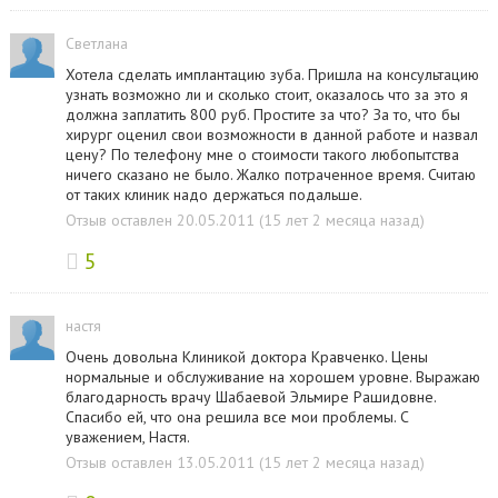
Светлана
Хотела сделать имплантацию зуба. Пришла на консультацию
узнать возможно ли и сколько стоит, оказалось что за это я
должна заплатить 800 руб. Простите за что? За то, что бы
хирург оценил свои возможности в данной работе и назвал
цену? По телефону мне о стоимости такого любопытства
ничего сказано не было. Жалко потраченное время. Считаю
от таких клиник надо держаться подальше.
Отзыв оставлен 20.05.2011 (15 лет 2 месяца назад)
5
настя
Очень довольна Клиникой доктора Кравченко. Цены
нормальные и обслуживание на хорошем уровне. Выражаю
благодарность врачу Шабаевой Эльмире Рашидовне.
Спасибо ей, что она решила все мои проблемы. С
уважением, Настя.
Отзыв оставлен 13.05.2011 (15 лет 2 месяца назад)