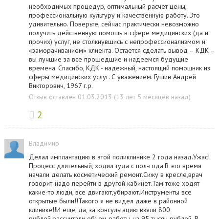
необходимых процедур, оптимальный расчет цены,
профессиональную культуру и качественную работу. Это
удивительно. Поверьте, сейчас практически невозможно
получить действенную помощь в сфере медицинских (да и
прочих) услуг, не столкнувшись с непрофессионализмом и
«заморачиванием» клиента. Остается сделать вывод – КДК –
вы лучшие за все прошедшие и надеемся будущие
времена. Спасибо, КДК - надежный, настоящий помощник из
сферы медицинских услуг. С уважением. Гущин Андрей
Викторович, 1967 г.р.
Отзыв оставлен 01.03.2013 (13 лет 5 месяцев назад)
2
Владимир
Делал имплантацию в этой поликлинике 2 года назад.Ужас!
Процесс длительный, ходил туда с пол-года.В это время
начали делать косметический ремонт.Сижу в кресле,врач
говорит-надо перейти в другой кабинет.Там тоже ходят
какие-то люди, все двигают,убирают.Инструменты все
открытые были!!Такого я не видел даже в районной
клинике!!И еще, да, за консультацию взяли 800
рублей,рассчитали объем работы на 95 тысяч рублей. В