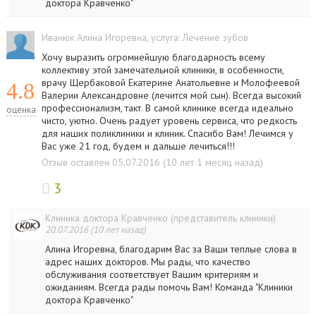
доктора Кравченко"
Иванюк Алина Игоревна
, услуга:
Лечение зубов
Хочу выразить огромнейшую благодарность всему
коллективу этой замечательной клиники, в особенности,
врачу Щербаковой Екатерине Анатольевне и Молофеевой
4.8
Валерии Александровне (лечится мой сын). Всегда высокий
профессионализм, такт. В самой клинике всегда идеально
оценка
чисто, уютно. Очень радует уровень сервиса, что редкость
для наших поликлиники и клиник. Спасибо Вам! Лечимся у
Вас уже 21 год, будем и дальше лечиться!!!
Отзыв оставлен 05.07.2016 (10 лет 1 месяц назад)
3
Клиника доктора Кравченко (представитель клиники)
20.07.2016 (10 лет назад)
Алина Игоревна, благодарим Вас за Ваши теплые слова в
адрес наших докторов. Мы рады, что качество
обслуживания соответствует Вашим критериям и
ожиданиям. Всегда рады помочь Вам! Команда "Клиники
доктора Кравченко"