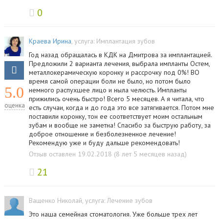
0
Краева Ирина
, услуга:
Имплантация зубов
Год назад обращалась в КДК на Дмитрова за имплантацией.
Предложили 2 варианта лечения, выбрала импланты Остем,
металлокерамическую коронку и рассрочку под 0%! ВО
время самой операции боли не было, но потом было
5.0
немного распухшее лицо и ныла челюсть. Импланты
прижились очень быстро! Всего 5 месяцев. А я читала, что
оценка
есть случаи, когда и до года это все затягивается. Потом мне
поставили коронку, тон ее соответствует моим остальным
зубам и вообще не заметна! Спасибо за быструю работу, за
доброе отношение и безболезненное лечение!
Рекомендую уже и буду дальше рекомендовать!
Отзыв оставлен 19.02.2018 (8 лет 5 месяцев назад)
21
Ващенко Николай
, услуга:
Лечение зубов
Это наша семейная стоматология. Уже больше трех лет