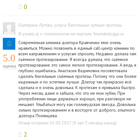
0
Екатерина Лутова
, услуга:
Бюгельные зубные протезы
Я узнал(-а) о стоматологии на портале Stomatologija.su
Современная клиника доктора Кравченко мне очень
нравиться. Можно позвонить в единый саll-центр клиники по
всем направлениям и услугам спросить. Недавно делала там
5.0
съёмное протезирование. Я всегда думала, что съёмное
протезирование это самое легкое протезирование. А ведь я
оценка
глубоко ошибалась. Анастасия Вадимовна посоветовала
сделать бюгельные съёмные протезы. Потому что они более
надежные и по эстетике лучше. Доктор так прекрасно всё
сделала и я очень довольна. К протезам я привыкла быстро.
Через месяц даже и забыла, что это не мои зубки. При
употреблении пищи держаться хорошо, при разговоре не
мешают. Улыбаться могу как голливудская звезда. Довольна
сильно протезированием и в восторге от доброго, опытного
доктора Полянцева.
Отзыв оставлен 02.05.2017 (9 лет 3 месяца назад)
2