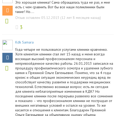
Это хорошая клиника! Сама обращалась туда не раз, и мне
есть с чем сравнить. Вот бы все наши поликлиники были
такие! Но....
Отзыв оставлен 05.12.2013 (12 лет 8 месяцев назад)
3
Kdk Samara
Года четыре не пользовался услугами клиники кравченко.
Хотя клиентом клиники стал лет 15 назад и меня всегда
восхищал высокий профессионализм персонала и
непревзойденное качество работы. 26.01.2013 записался на
процедуру профилактического осмотра и удаления зубного
камня к Пряхиной Ольге Евгеньевне. Понятно, что за 4 года
кризис и общая ситуация экономических неурядиц вряд ли
способствует качеству развития и поддержки медицинских
технологий. Естественно возникал вопрос: есть ли сегодня
для клиента неблагоприятные изменения в КДК? Но
посещение клиники после перерыва развеяло все сомнения
и показало – что профессионализм клиники не пострадал от
внешних негативных условий и остался на уровне. То же
касается и отношения к клиентам. Благодарен Пряхиной
Ольге Евгеньевне за объективную оценку объема