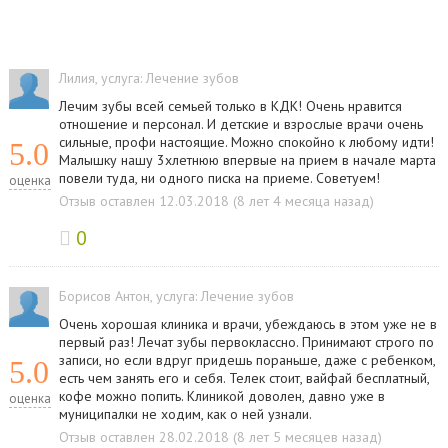
Лилия
, услуга:
Лечение зубов
Лечим зубы всей семьей только в КДК! Очень нравится
отношение и персонал. И детские и взрослые врачи очень
сильные, профи настоящие. Можно спокойно к любому идти!
5.0
Малышку нашу 3хлетнюю впервые на прием в начале марта
повели туда, ни одного писка на приеме. Советуем!
оценка
Отзыв оставлен 12.03.2018 (8 лет 4 месяца назад)
0
Борисов Антон
, услуга:
Лечение зубов
Очень хорошая клиника и врачи, убеждаюсь в этом уже не в
первый раз! Лечат зубы первоклассно. Принимают строго по
записи, но если вдруг придешь пораньше, даже с ребенком,
5.0
есть чем занять его и себя. Телек стоит, вайфай бесплатный,
кофе можно попить. Клиникой доволен, давно уже в
оценка
муниципалки не ходим, как о ней узнали.
Отзыв оставлен 28.02.2018 (8 лет 5 месяцев назад)