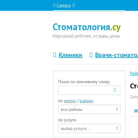
Самара
Стоматология
.су
Народный
рейтинг, отзывы
, цены
Клиники
Врачи-стомато
Рей
Поиск по ключевому слову:
Ст
Цен
по
метро
/
району
И
по услуге