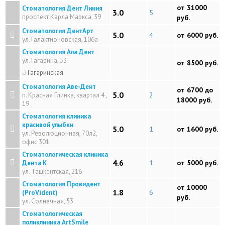
от 31000
Стоматология Дент Линия
3.0
5
проспект Карла Маркса, 39
руб.
Стоматология ДентАрт
5.0
4
от 6000 руб.
ул. Галактионовская, 106а
Стоматология Ала Дент
ул. Гагарина, 53
от 8500 руб.
Гагаринская
Стоматология Аве-Дент
от 6700 до
5.0
2
п. Красная Глинка, квартал 4 ,
18000 руб.
19
Стоматология клиника
красивой улыбки
5.0
1
от 1600 руб.
ул. Революционная, 70л2,
офис 301
Стоматологическая клиника
4.6
1
от 5000 руб.
Дента К
ул. Ташкентская, 216
Стоматология Провидент
от 10000
1.8
6
(ProVident)
руб.
ул. Солнечная, 53
Стоматологическая
поликлиника ArtSmile