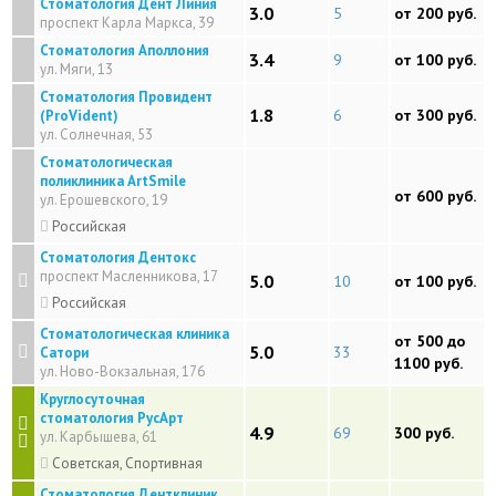
Стоматология Дент Линия
3.0
5
от 200 руб.
проспект Карла Маркса, 39
Стоматология Аполлония
3.4
9
от 100 руб.
ул. Мяги, 13
Стоматология Провидент
1.8
6
от 300 руб.
(ProVident)
ул. Солнечная, 53
Стоматологическая
поликлиника ArtSmile
от 600 руб.
ул. Ерошевского, 19
Российская
Стоматология Дентокс
проспект Масленникова, 17
5.0
10
от 100 руб.
Российская
Стоматологическая клиника
от 500 до
5.0
33
Сатори
1100 руб.
ул. Hово-Вокзальная, 176
Круглосуточная
стоматология РусАрт
4.9
69
300 руб.
ул. Карбышева, 61
Советская, Спортивная
Стоматология Дентклиник