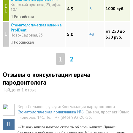
Волжский проспект, 29, офис
4.9
6
1000 руб.
107
Российская
Стоматологическая клиника
ProIDent
от 250 до
5.0
48
Ново-Садовая, 25
350 руб.
Российская
1
2
Отзывы о консультации врача
пародонтолога
Найдено 1 отзыв
Вера Степанова
, услуга:
Консультация пародонтолога
Стоматологическая поликлиника №6
,
Самара
,
проспект Юных
пионеров, 141
.
Тел.:
+7 (846) 993-20-56
.
«
Не могу ничего плохого сказать об этой клинике.Приняли
быстро,всё подсчитали,объяснили раз 10,показали на примере