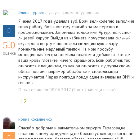
Элина Тураева
, услуга:
Сложное удаление
7 июня 2017 года удаляла зуб. Врач великолепно выполнил
свою работу, большое ему спасибо за мастерство и
профессионализм. Запомнила только имя Артур, челюстно-
лицевой хирург. Выйдя из кабинета, почуствовала сильный
5.0
вкус крови во рту и попросила медицинскую сестру
поменять мне марлевый тампон. На мою просьбу
оценка
медицинская сестра ответила отказом и добавила- это же
ваша кровь глотайте, ничего страшного. Если работник так
относится к пациентам, то как он относится к другим своим
обязанностям, например обработке и стерелизации
инструментов. Через полгода приду сдам анализы на ВИЧ и
гепатит.
Отзыв оставлен 08.06.2017 (9 лет 2 месяца назад)
2
ирина косьяненко
Спасибо доброму и внимательном хирургу Тарасова,не
страшно к нему идти,умница,не больно,успокоит,никогда не