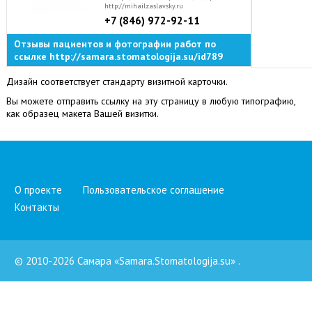
http://mihailzaslavsky.ru
+7 (846) 972-92-11
Отзывы пациентов и фотографии работ по
ссылке http://samara.stomatologija.su/id789
Дизайн соответствует стандарту визитной карточки.
Вы можете отправить ссылку на эту страницу в любую типографию,
как образец макета Вашей визитки.
О проекте
Пользовательское соглашение
Контакты
© 2010-2026 Самара «Samara.Stomatologija.su»
.